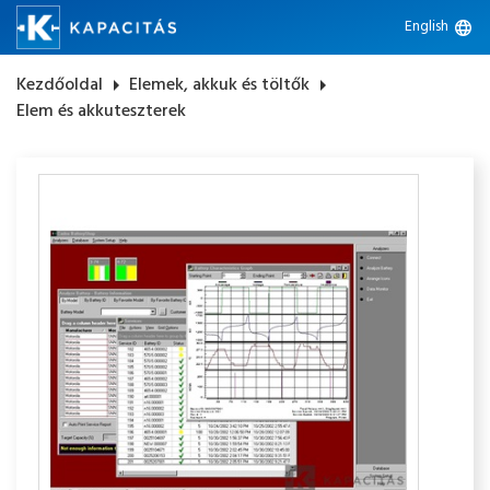
English
language
Kezdőoldal
arrow_right
Elemek, akkuk és töltők
arrow_right
Elem és akkuteszterek