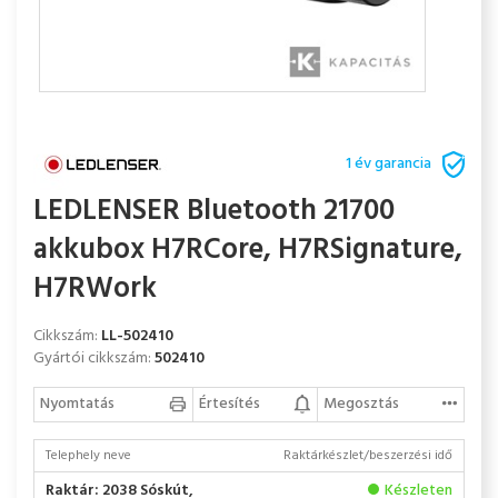
1 év garancia
LEDLENSER Bluetooth 21700
akkubox H7RCore, H7RSignature,
H7RWork
Cikkszám:
LL-502410
Gyártói cikkszám:
502410
Nyomtatás
Értesítés
Megosztás
Telephely neve
Raktárkészlet/beszerzési idő
Raktár: 2038 Sóskút,
Készleten