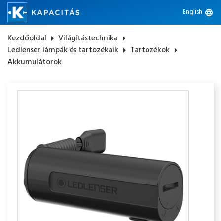
English
language
Kezdőoldal
arrow_right
Világítástechnika
arrow_right
Ledlenser lámpák és tartozékaik
arrow_right
Tartozékok
arrow_right
Akkumulátorok