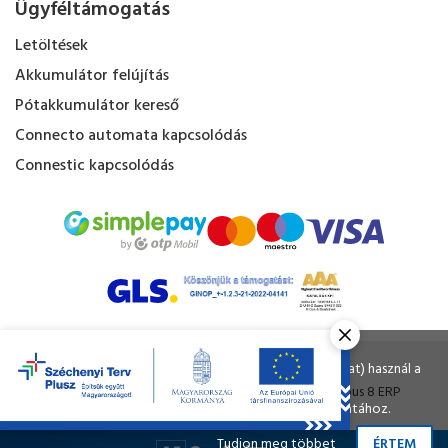
Ügyféltámogatás
Letöltések
Akkumulátor felújítás
Pótakkumulátor kereső
Connecto automata kapcsolódás
Connestic kapcsolódás
Kapacitás Kft. © Minden jog fenntartva.
Ahogy a legtöbb weboldal, a miénk is sütiket (cookie-kat) használ a
nagyobb felhasználói élmény érdekében.
Tervezte és készítette:
Vision-Software
, az
Octopus 8 ERP
A böngészés folytatásával Ön hozzájárul a sütik használatához.
forgalmazója.
Tudjon meg többet
ÉRTEM