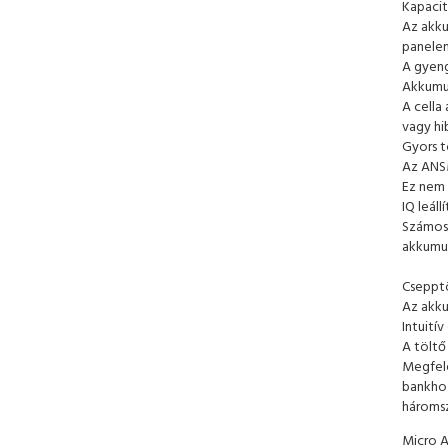
Kapacit
Az akku
panelen
A gyeng
Akkumu
A cella
vagy hi
Gyors 
Az ANSM
Ez nem 
IQ leállí
Számos 
akkumulá
Cseppt
Az akku
Intuití
A töltő
Megfele
bankhoz
háromsz
Micro 