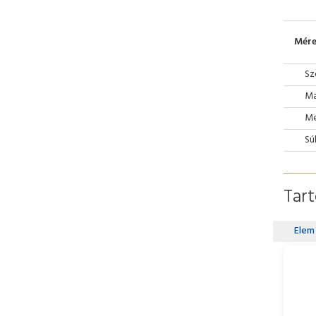
Mére
Sz
Ma
Mé
Sú
Tar
Elem