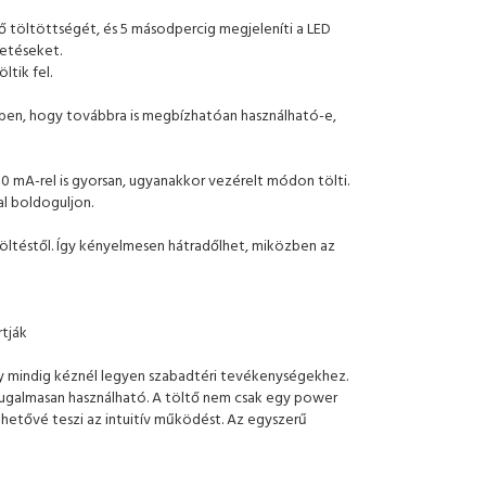
 töltöttségét, és 5 másodpercig megjeleníti a LED
petéseket.
tik fel.
ében, hogy továbbra is megbízhatóan használható-e,
 mA-rel is gyorsan, ugyanakkor vezérelt módon tölti.
al boldoguljon.
ltéstől. Így kényelmesen hátradőlhet, miközben az
rtják
y mindig kéznél legyen szabadtéri tevékenységekhez.
ugalmasan használható. A töltő nem csak egy power
hetővé teszi az intuitív működést. Az egyszerű