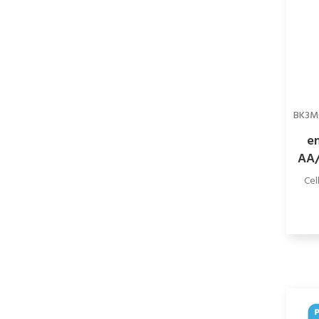
BK3M
e
AA/
ak
Cel