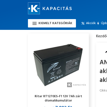
KIEMELT KATEGÓRIÁK
Akciók
Újd
Kezdő
AN
ak
ak
Cikk
Ritar RT1270ES-F1 12V 7Ah zárt
ólomakkumulátor