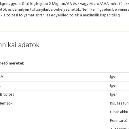
lligens gyorstöltő legfeljebb 2 Mignon/AA és / vagy Micro/AAA méretű ak
tők és bármilyen töltőnyílásba behelyezhetők. Nem kell figyelembe venni a
ek a töltési folyamat során, és egyedileg töltik a maximális kapacitásig.
nikai adatok
hető méretek
AA
Igen
A
Igen
B töltés
Igen
llemzők
Kisütés fun
Hibás akku 
Fenntartó 