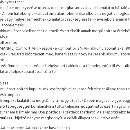
ás gyors teszt
mulátor behelyezése után azonnal meghatározza az akkumulátor hátralévő
. A nem hatékony akkuk automatikus felismerése elkerüli a negatív megle
e vagy mélyen lemerült akkumulátort szükség esetén kevesebb árammal töl
látorelemzés
 akkumulátor-viselkedését elemzik és értékelik annak megállapítása érdek
bás-e.
töltés mód
ANN új Comfort Mini készüléke kompatibilis NiMH akkumulátorait akár 800
csak üresjárati időt takarít meg, hanem azt is, hogy kevesebb akkumulátorr
tás
védőmechanizmus védi a behelyezett akkukat a túlmelegedéstől és a túltö
tort teljes kapacitással tölti fel.
öltés
mulátort töltési impulzusok segítségével teljesen feltöltött állapotban ta
v és kompakt
 kompakt kialakítása megkönnyíti, hogy utazás közben magával vigye, vag
lő tápegységgel kombinálva a töltő teljesen mozgatható, ezért nagyon r
, hanem bármely más USB porthoz is csatlakoztatható. Az állapotkijelző le
ínű LED-kijelző nagyon megkönnyíti a cellák állapotának leolvasását.
AAA és Mignon AA akkukhoz használható