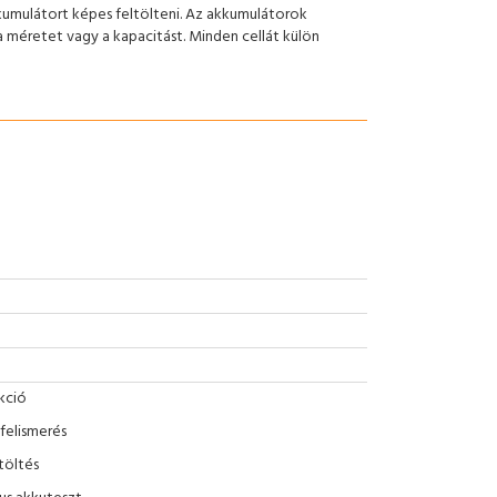
kumulátort képes feltölteni. Az akkumulátorok
 méretet vagy a kapacitást. Minden cellát külön
kció
felismerés
töltés