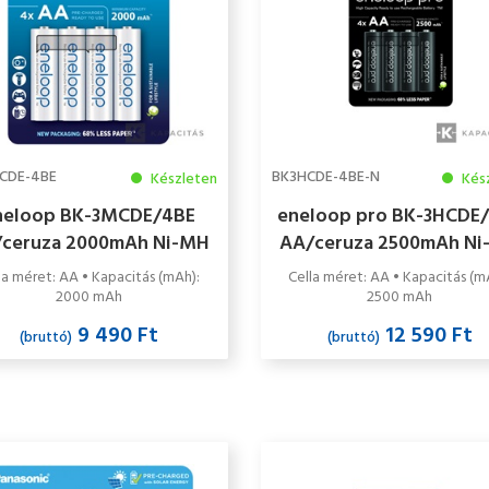
CDE-4BE
BK3HCDE-4BE-N
Készleten
Kés
neloop BK-3MCDE/4BE
eneloop pro BK-3HCDE
ceruza 2000mAh Ni-MH
AA/ceruza 2500mAh N
kumulátor 4db/csomag
akkumulátor 4db/cso
la méret: AA • Kapacitás (mAh):
Cella méret: AA • Kapacitás (m
2000 mAh
2500 mAh
9 490 Ft
12 590 Ft
(bruttó)
(bruttó)