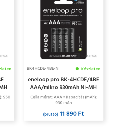
BK4HCDE-4BE-N
zleten
Készleten
BE
eneloop pro BK-4HCDE/4BE
-MH
AAA/mikro 930mAh Ni-MH
mag
akkumulátor 4db/csomag
): 950
Cella méret: AAA • Kapacitás (mAh):
930 mAh
11 890 Ft
(bruttó)