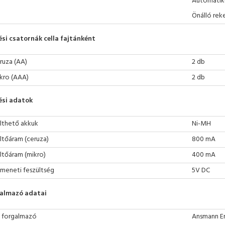
Automatik
Önálló rek
ési csatornák cella fajtánként
ruza (AA)
2 db
kro (AAA)
2 db
ési adatok
lthető akkuk
Ni-MH
ltőáram (ceruza)
800 mA
ltőáram (mikro)
400 mA
meneti feszültség
5V DC
almazó adatai
 forgalmazó
Ansmann E