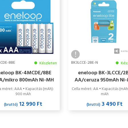
CDE-8BE
BK3LCCE-2BE-N
Készleten
Kés
neloop BK-4MCDE/8BE
eneloop BK-3LCCE/2
A/mikro 800mAh Ni-MH
AA/ceruza 950mAh Ni
kumulátor 8db/csomag
akkumulátor 2db/cso
a méret: AAA • Kapacitás (mAh):
Cella méret: AA • Kapacitás (mAh
900 mAh
mAh
12 990 Ft
3 490 Ft
(bruttó)
(bruttó)