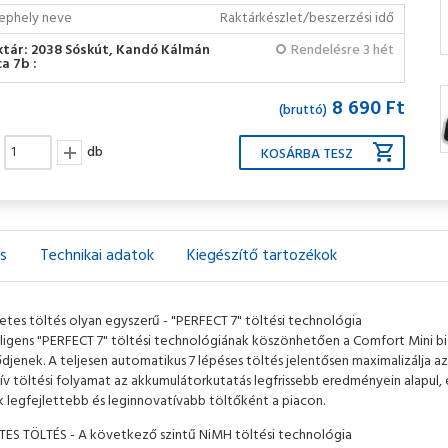
ephely neve
Raktárkészlet/beszerzési idő
ktár: 2038 Sóskút, Kandó Kálmán
Rendelésre 3 hét
a 7b :
8 690 Ft
(bruttó)
db
ás
Technikai adatok
Kiegészítő tartozékok
etes töltés olyan egyszerű - "PERFECT 7" töltési technológia
lligens "PERFECT 7" töltési technológiának köszönhetően a Comfort Mini b
ődjenek. A teljesen automatikus 7 lépéses töltés jelentősen maximalizálja 
ív töltési folyamat az akkumulátorkutatás legfrissebb eredményein alapul,
k legfejlettebb és leginnovatívabb töltőként a piacon.
ES TÖLTÉS - A következő szintű NiMH töltési technológia