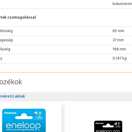
Industriest
tek csomagolással
élesség
85 mm
gasság
37 mm
lység
198 mm
ly
0,147 kg
tozékok
 méretű akkuk