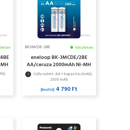
BK3MCDE-2BE
zleten
Készleten
/4BE
eneloop BK-3MCDE/2BE
i-MH
AA/ceruza 2000mAh Ni-MH
mag
akkumulátor 2db/csomag
Ah):
i
Cella méret: AA • Kapacitás (mAh):
2000 mAh
4 790 Ft
(bruttó)