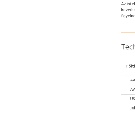
Az inte
keverhe
figyeln
Tech
Tölt
A
A
US
Je