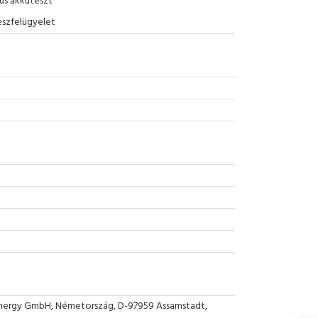
us akkuteszt
eszfelügyelet
nergy GmbH, Németország, D-97959 Assamstadt,