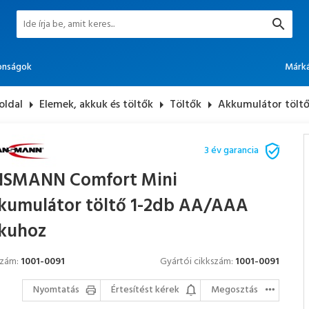
onságok
Márk
oldal
arrow_right
Elemek, akkuk és töltők
arrow_right
Töltők
arrow_right
Akkumulátor töltő
3 év garancia
SMANN Comfort Mini
kumulátor töltő 1-2db AA/AAA
kuhoz
szám:
1001-0091
Gyártói cikkszám:
1001-0091
Nyomtatás
Értesítést kérek
Megosztás