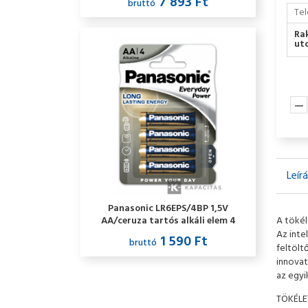
7 893 Ft
bruttó
Tel
Ra
utc
Leír
Panasonic LR6EPS/4BP 1,5V
AA/ceruza tartós alkáli elem 4
A tökél
db/csomag
Az inte
1 590 Ft
bruttó
feltölt
innovat
az egyi
TÖKÉLET