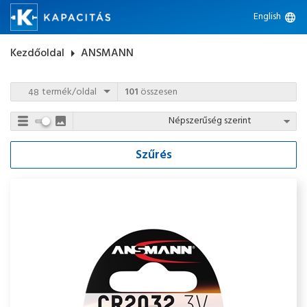
English
language
Kezdőoldal
arrow_right
ANSMANN
termék/oldal
101
összesen
Szűrés