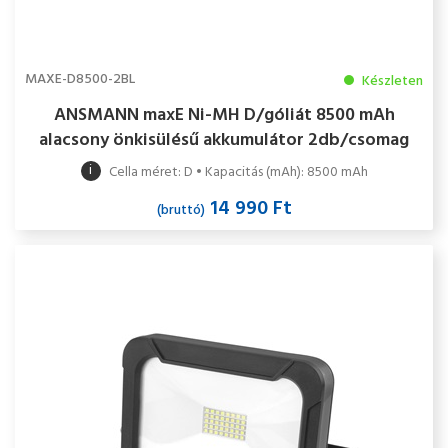
MAXE-D8500-2BL
Készleten
ANSMANN maxE Ni-MH D/góliát 8500 mAh
alacsony önkisülésű akkumulátor 2db/csomag
i
Cella méret: D • Kapacitás (mAh): 8500 mAh
14 990 Ft
(bruttó)