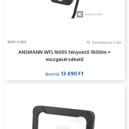
1600-0284
Rendelésre 3 hét
ANSMANN WFL1600S fényvető 1600lm +
mozgásérzékelő
13 690 Ft
(bruttó)