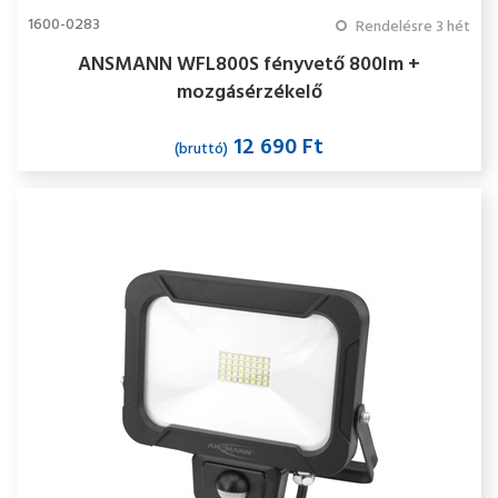
1600-0283
Rendelésre 3 hét
ANSMANN WFL800S fényvető 800lm +
mozgásérzékelő
12 690 Ft
(bruttó)