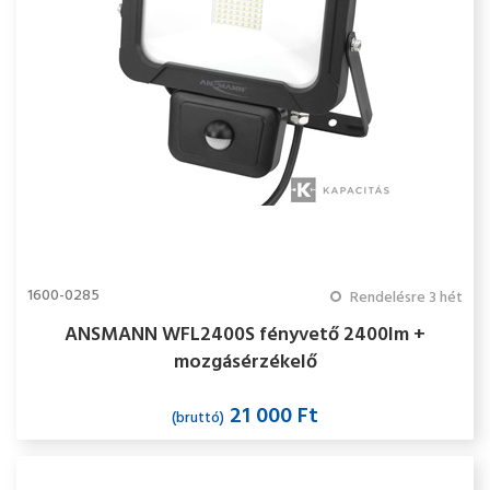
1600-0285
Rendelésre 3 hét
ANSMANN WFL2400S fényvető 2400lm +
mozgásérzékelő
21 000 Ft
(bruttó)