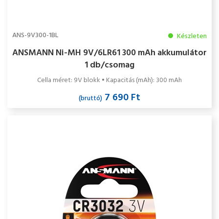
ANS-9V300-1BL
Készleten
ANSMANN Ni-MH 9V/6LR61 300 mAh akkumulátor
1 db/csomag
Cella méret: 9V blokk • Kapacitás (mAh): 300 mAh
7 690 Ft
(bruttó)