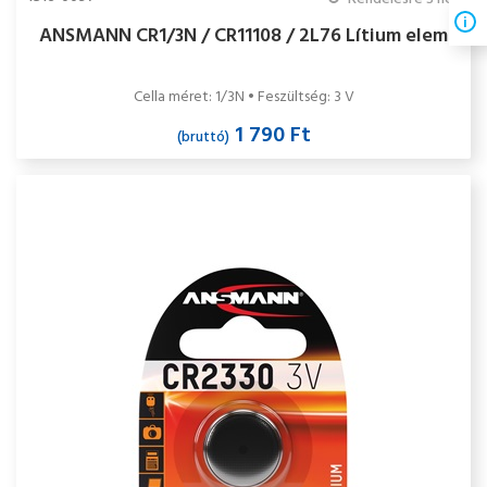
ANSMANN CR1/3N / CR11108 / 2L76 Lítium elem
Cella méret: 1/3N • Feszültség: 3 V
1 790 Ft
(bruttó)