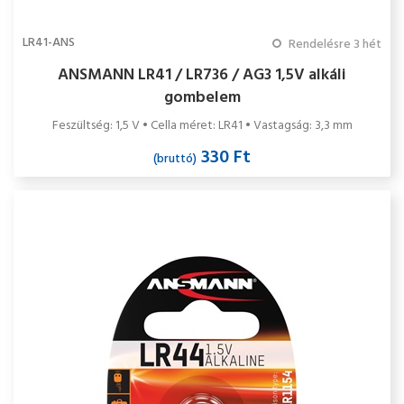
LR41-ANS
Rendelésre 3 hét
ANSMANN LR41 / LR736 / AG3 1,5V alkáli
gombelem
Feszültség: 1,5 V • Cella méret: LR41 • Vastagság: 3,3 mm
330 Ft
(bruttó)