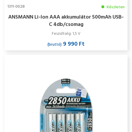
1311-0028
Készleten
ANSMANN Li-Ion AAA akkumulátor 500mAh USB-
C 4db/csomag
Feszültség: 1,5 V
9 990 Ft
(bruttó)