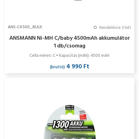
ANS-C4500_BULK
Rendelésre 3 hét
ANSMANN Ni-MH C/baby 4500mAh akkumulátor
1 db/csomag
Cella méret: C • Kapacitás (mAh): 4500 mAh
4 990 Ft
(bruttó)