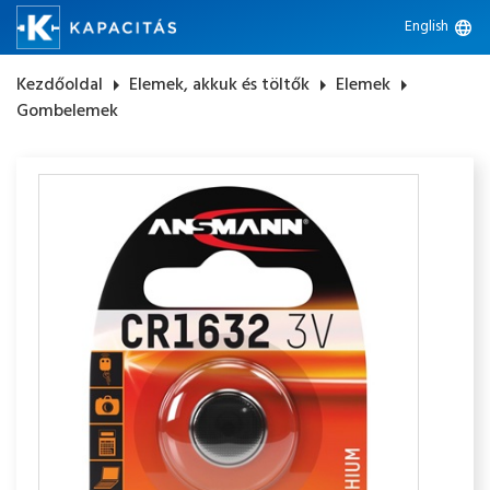
English
language
Kezdőoldal
arrow_right
Elemek, akkuk és töltők
arrow_right
Elemek
arrow_right
Gombelemek