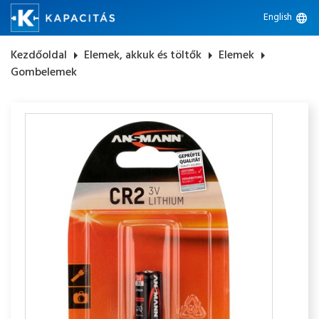
English
language
Kezdőoldal
arrow_right
Elemek, akkuk és töltők
arrow_right
Elemek
arrow_right
Gombelemek