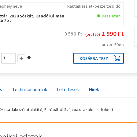
ephely neve
Raktárkészlet/beszerzési idő
ktár: 2038 Sóskút, Kandó Kálmán
Készleten
a 7b :
2 990 Ft
3 590 Ft
(bruttó)
karton=50db
db
ás
Technikai adatok
Letöltések
Hírek
CH csatlakozó átalakító, Európából Svájcba utazóknak, földelt