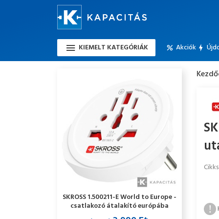
KIEMELT KATEGÓRIÁK
Akciók
Újd
Kezdő
SK
ut
Cikk
SKROSS 1.500211-E World to Europe -
csatlakozó átalakító európába
utazóknak