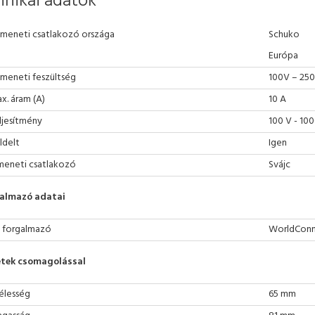
nikai adatok
meneti csatlakozó országa
Schuko
Európa
meneti feszültség
100V – 25
x. áram (A)
10 A
ljesítmény
100 V - 10
ldelt
Igen
meneti csatlakozó
Svájc
almazó adatai
 forgalmazó
WorldConne
tek csomagolással
élesség
65 mm