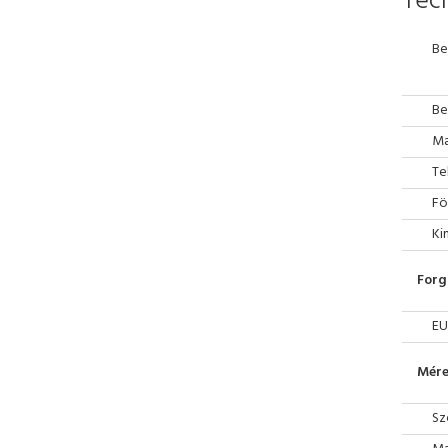
Tech
Be
Be
Ma
Te
Fö
Ki
Forg
EU
Mére
Sz