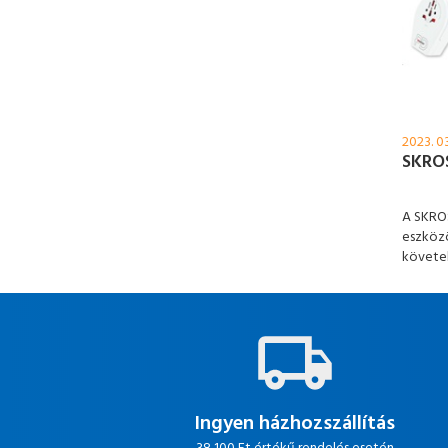
2023. 03
SKROS
A SKROS
eszközö
követe
Deliver
bővítet
Ingyen házhozszállítás