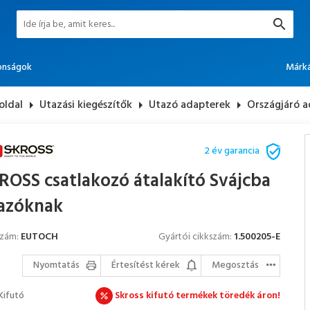
onságok
Márk
oldal
arrow_right
Utazási kiegészítők
arrow_right
Utazó adapterek
arrow_right
Országjáró 
2 év garancia
ROSS csatlakozó átalakító Svájcba
azóknak
szám:
EUTOCH
Gyártói cikkszám:
1.500205-E
Nyomtatás
Értesítést kérek
Megosztás
Kifutó
Skross kifutó termékek töredék áron!