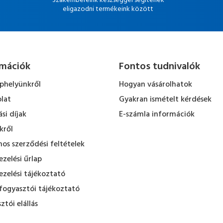
Szakembereink készséggel segítenek
eligazodni termékeink között
rmációk
Fontos tudnivalók
ephelyünkről
Hogyan vásárolhatok
lat
Gyakran ismételt kérdések
ási díjak
E-számla információk
kről
nos szerződési feltételek
zelési űrlap
zelési tájékoztató
fogyasztói tájékoztató
ztói elállás