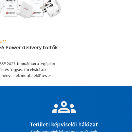
. 22.
S Power delivery töltők
S® 2023. februárban a legújabb
k és fogyasztói elvárások
lményeinek megfelelőPower
y (PD) termékek választékával
te termékkínálatát.
Területi képviselői hálózat