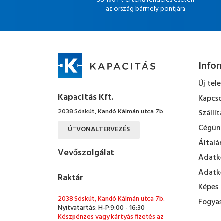
38 100 Ft értékű rendelés esetén
az ország bármely pontjára
Info
Új tel
Kapacitás Kft.
Kapcso
2038 Sóskút, Kandó Kálmán utca 7b
Szállít
Cégün
ÚTVONALTERVEZÉS
Általá
Vevőszolgálat
Adatke
Adatke
Raktár
Képes 
2038 Sóskút, Kandó Kálmán utca 7b.
Fogyas
Nyitvatartás: H-P:9:00 - 16:30
Készpénzes vagy kártyás fizetés az