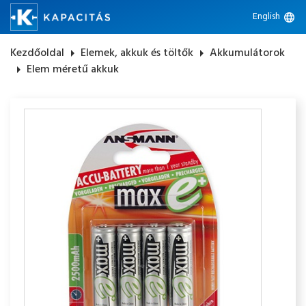
English
language
Kezdőoldal
arrow_right
Elemek, akkuk és töltők
arrow_right
Akkumulátorok
arrow_right
Elem méretű akkuk