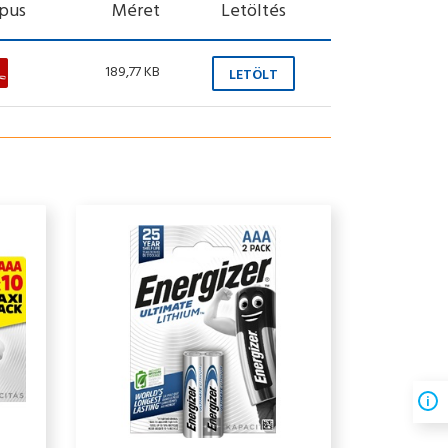
ípus
Méret
Letöltés
189,77 KB
LETÖLT