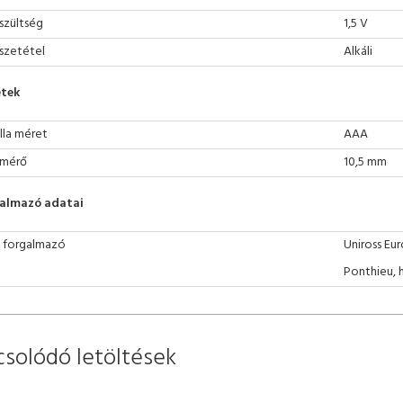
szültség
1,5 V
szetétel
Alkáli
tek
lla méret
AAA
mérő
10,5 mm
almazó adatai
 forgalmazó
Uniross Eur
Ponthieu, 
csolódó letöltések