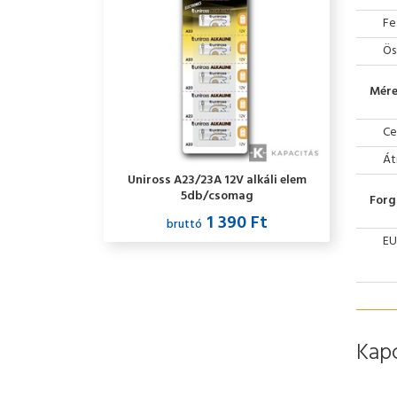
Fe
Ös
Mére
Ce
Át
Uniross A23/23A 12V alkáli elem
5db/csomag
Forg
1 390 Ft
bruttó
EU
Kap