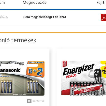
um
Megnevezés
Fájlt
07.02.
Elem megfelelőségi táblázat
onló termékek