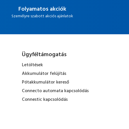
Folyamatos akciók
Személyre szabott akciós ajánlatok
Ügyféltámogatás
Letöltések
Akkumulátor felújítás
Pótakkumulátor kereső
Connecto automata kapcsolódás
Connestic kapcsolódás