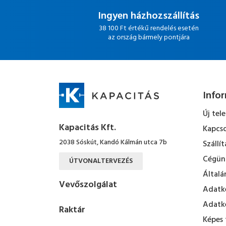
Ingyen házhozszállítás
38 100 Ft értékű rendelés esetén
az ország bármely pontjára
Info
Új tel
Kapacitás Kft.
Kapcso
2038 Sóskút, Kandó Kálmán utca 7b
Szállít
Cégün
ÚTVONALTERVEZÉS
Általá
Vevőszolgálat
Adatke
Adatke
Raktár
Képes 