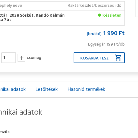
ephely neve
Raktárkészlet/beszerzési idő
ktár: 2038 Sóskút, Kandó Kálmán
Készleten
a 7b :
1 990 Ft
(bruttó)
Egységár: 199 Ft/db
csomag
nikai adatok
Letöltések
Hasonló termékek
nikai adatok
emzők