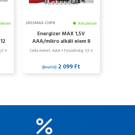
LR03MAX-CHP8
zleten
Készleten
Energizer MAX 1,5V
 12
AAA/mikro alkáli elem 8
db/csomag
1,5 V
Cella méret: AAA • Feszültség: 1,5 V
2 099 Ft
(bruttó)