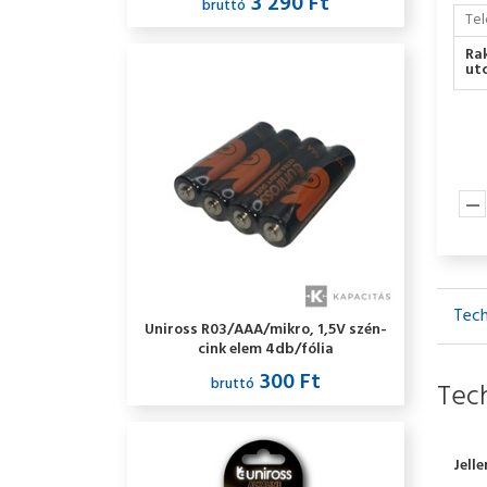
3 290 Ft
bruttó
Tel
Ra
utc
Tech
Uniross R03/AAA/mikro, 1,5V szén-
cink elem 4db/fólia
300 Ft
bruttó
Tech
Jell