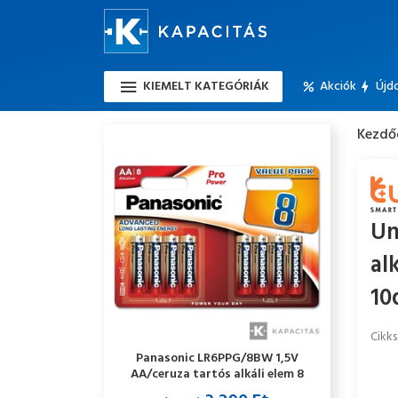
KIEMELT KATEGÓRIÁK
Akciók
Újd
Kezdő
Un
al
10
Cikk
Panasonic LR6PPG/8BW 1,5V
AA/ceruza tartós alkáli elem 8
db/csomag