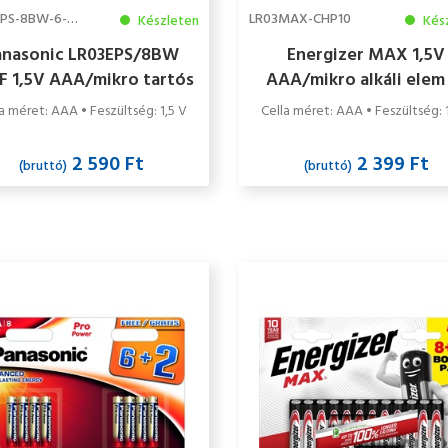
LR03EPS-8BW-6-2F
LR03MAX-CHP10
Készleten
Kés
anasonic LR03EPS/8BW
Energizer MAX 1,5V
F 1,5V AAA/mikro tartós
AAA/mikro alkáli elem
lkáli elem 8 db/csomag
db/csomag
a méret: AAA • Feszültség: 1,5 V
Cella méret: AAA • Feszültség: 
2 590 Ft
2 399 Ft
(bruttó)
(bruttó)