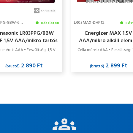
LR03PPG-8BW-6-2F
LR03MAX-DHP12
Készleten
Kés
anasonic LR03PPG/8BW
Energizer MAX 1,5V
F 1,5V AAA/mikro tartós
AAA/mikro alkáli elem
lkáli elem 8 db/csomag
db/csomag
a méret: AAA • Feszültség: 1,5 V
Cella méret: AAA • Feszültség: 
2 890 Ft
2 899 Ft
(bruttó)
(bruttó)