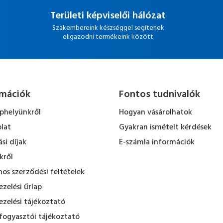
Területi képviselői hálózat
Szakembereink készséggel segítenek
eligazodni termékeink között
rmációk
Fontos tudnivalók
ephelyünkről
Hogyan vásárolhatok
lat
Gyakran ismételt kérdések
ási díjak
E-számla információk
kről
nos szerződési feltételek
zelési űrlap
zelési tájékoztató
fogyasztói tájékoztató