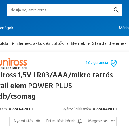
onságok
Márk
oldal
arrow_right
Elemek, akkuk és töltők
arrow_right
Elemek
arrow_right
Standard elemek
1 év garancia
iross 1,5V LR03/AAA/mikro tartós
káli elem POWER PLUS
db/csomag
szám:
UPPAAAPK10
Gyártói cikkszám:
UPPAAAPK10
Nyomtatás
Értesítést kérek
Megosztás