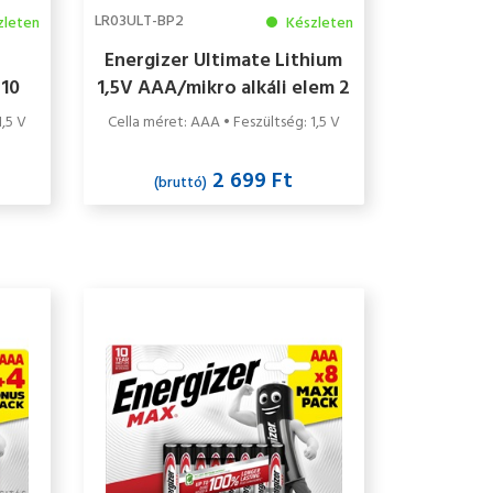
LR03ULT-BP2
zleten
Készleten
Energizer Ultimate Lithium
 10
1,5V AAA/mikro alkáli elem 2
db/csomag
1,5 V
Cella méret: AAA • Feszültség: 1,5 V
2 699 Ft
(bruttó)