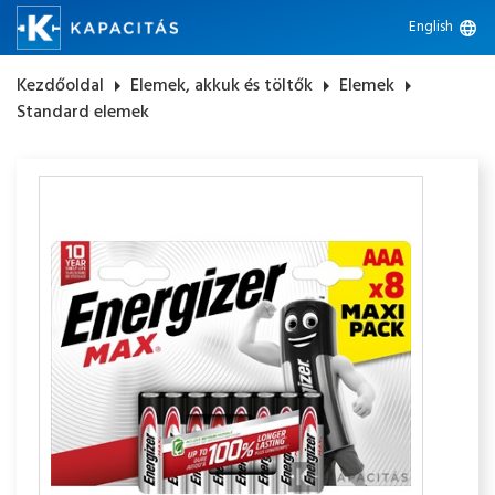
English
language
Kezdőoldal
arrow_right
Elemek, akkuk és töltők
arrow_right
Elemek
arrow_right
Standard elemek