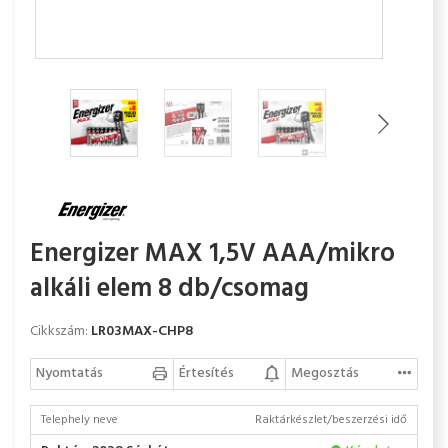
Energizer MAX 1,5V AAA/mikro
alkáli elem 8 db/csomag
Cikkszám:
LR03MAX-CHP8
Nyomtatás
Értesítés
Megosztás
Telephely neve
Raktárkészlet/beszerzési idő