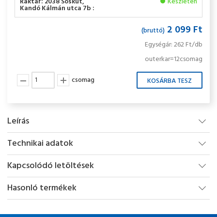
Raktár: 2038 Sóskút,
Készleten
Kandó Kálmán utca 7b :
2 099 Ft
(bruttó)
Egységár: 262 Ft/db
outerkar=12csomag
csomag
Leírás
Technikai adatok
Kapcsolódó letöltések
Hasonló termékek