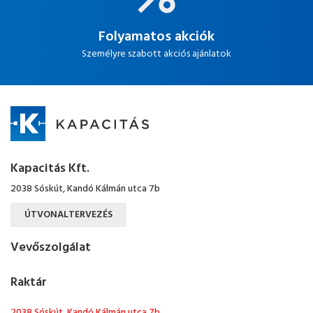
Folyamatos akciók
Személyre szabott akciós ajánlatok
Kapacitás Kft.
2038 Sóskút, Kandó Kálmán utca 7b
ÚTVONALTERVEZÉS
Vevőszolgálat
Raktár
2038 Sóskút, Kandó Kálmán utca 7b.