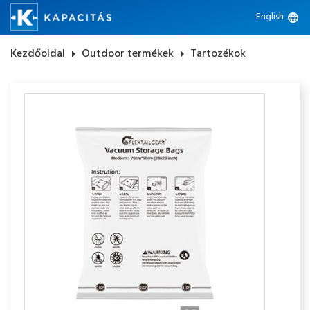
English
language
Kezdőoldal
arrow_right
Outdoor termékek
arrow_right
Tartozékok