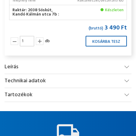
Telephely neve
Raktárkészlet/beszerzési idő
Raktár: 2038 Sóskút,
Készleten
Kandó Kálmán utca 7b :
3 490 Ft
(bruttó)
db
Leírás
Technikai adatok
Tartozékok