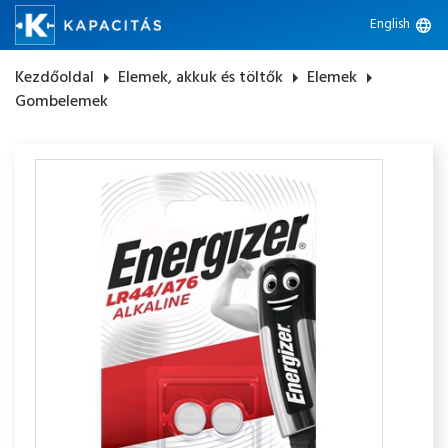
English
language
Kezdőoldal
arrow_right
Elemek, akkuk és töltők
arrow_right
Elemek
arrow_right
Gombelemek