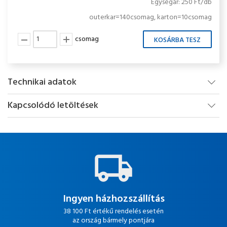
Egységár: 250 Ft/db
outerkar=140csomag, karton=10csomag
csomag
Technikai adatok
Kapcsolódó letöltések
Ingyen házhozszállítás
38 100 Ft értékű rendelés esetén
az ország bármely pontjára