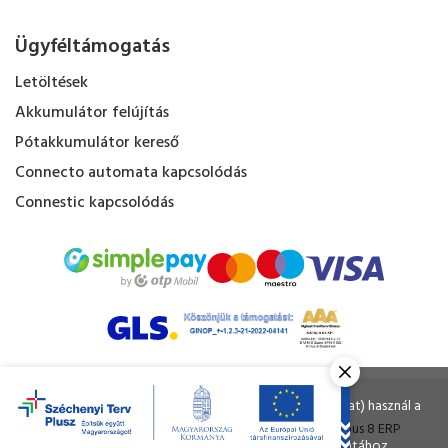
Ügyféltámogatás
Letöltések
Akkumulátor felújítás
Pótakkumulátor kereső
Connecto automata kapcsolódás
Connestic kapcsolódás
Kapacitás Kft. © Minden jog fenntartva.
Ahogy a legtöbb weboldal, a miénk is sütiket (cookie-kat) használ a
nagyobb felhasználói élmény érdekében.
Tervezte és készítette:
Vision-Software
, az
Octopus 8 ERP
A böngészés folytatásával Ön hozzájárul a sütik használatához.
forgalmazója.