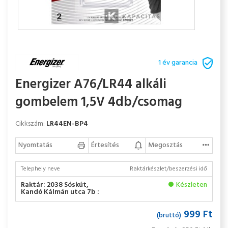
1 év garancia
Energizer A76/LR44 alkáli
gombelem 1,5V 4db/csomag
Cikkszám:
LR44EN-BP4
Nyomtatás
Értesítés
Megosztás
Telephely neve
Raktárkészlet/beszerzési idő
Raktár: 2038 Sóskút,
Készleten
Kandó Kálmán utca 7b :
999 Ft
(bruttó)