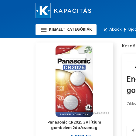
KIEMELT KATEGÓRIÁK
Akciók
Újd
Kezdő
En
go
Cikk
Panasonic CR2025 3V lítium
gombelem 2db/csomag
Tel