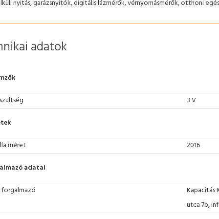
élküli nyitás, garázsnyitók, digitális lázmérők, vérnyomásmérők, otthoni e
nikai adatok
emzők
szültség
3 V
tek
lla méret
2016
almazó adatai
 forgalmazó
Kapacitás 
utca 7b, i