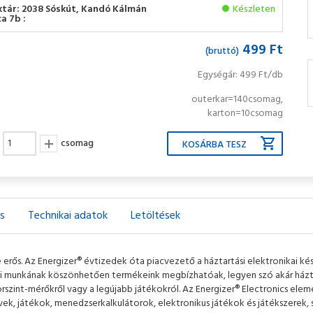
ktár: 2038 Sóskút, Kandó Kálmán
Készleten
a 7b :
499 Ft
(bruttó)
Egységár: 499 Ft/db
outerkar=140csomag,
karton=10csomag
csomag
ás
Technikai adatok
Letöltések
de erős. Az Energizer® évtizedek óta piacvezető a háztartási elektronikai k
 munkának köszönhetően termékeink megbízhatóak, legyen szó akár háztar
rszint-mérőkről vagy a legújabb játékokról. Az Energizer® Electronics elem
ek, játékok, menedzserkalkulátorok, elektronikus játékok és játékszerek