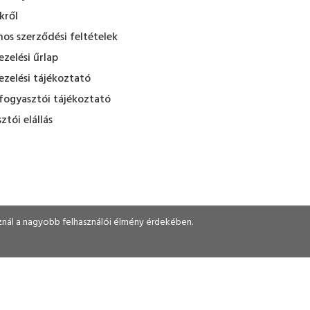
kről
nos szerződési feltételek
zelési űrlap
zelési tájékoztató
fogyasztói tájékoztató
ztói elállás
sznál a nagyobb felhasználói élmény érdekében.