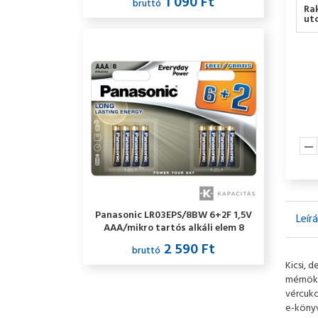
1 090 Ft
bruttó
Ra
utc
Panasonic LR03EPS/8BW 6+2F 1,5V
Leír
AAA/mikro tartós alkáli elem 8
db/csomag
2 590 Ft
bruttó
Kicsi, 
mérnöki
vércuko
e-könyv