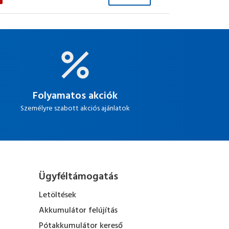
Folyamatos akciók
Személyre szabott akciós ajánlatok
Ügyféltámogatás
Letöltések
Akkumulátor felújítás
Pótakkumulátor kereső