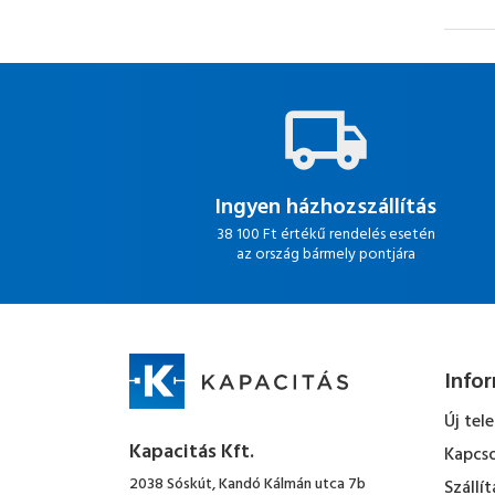
Ingyen házhozszállítás
38 100 Ft értékű rendelés esetén
az ország bármely pontjára
Info
Új tel
Kapacitás Kft.
Kapcso
2038 Sóskút, Kandó Kálmán utca 7b
Szállít