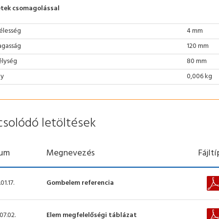
tek csomagolással
élesség
4 mm
gasság
120 mm
lység
80 mm
ly
0,006 kg
csolódó letöltések
um
Megnevezés
Fájlt
01.17.
Gombelem referencia
07.02.
Elem megfelelőségi táblázat