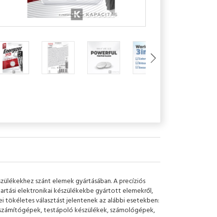
észülékekhez szánt elemek gyártásában. A precíziós
tási elektronikai készülékekbe gyártott elemekről,
ei tökéletes választást jelentenek az alábbi esetekben:
, számítógépek, testápoló készülékek, számológépek,