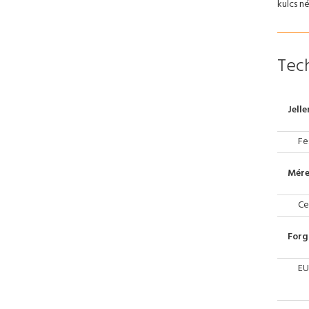
kulcs n
Tech
Jell
Fe
Mére
Ce
Forg
EU