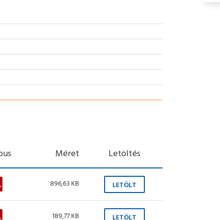
ípus
Méret
Letöltés
896,63 KB
LETÖLT
189,77 KB
LETÖLT