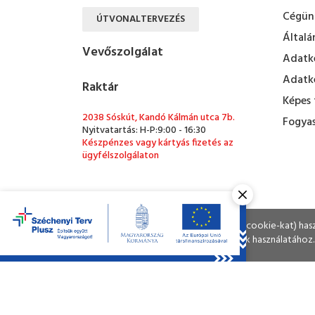
Cégün
ÚTVONALTERVEZÉS
Általá
Vevőszolgálat
Adatke
Adatke
Raktár
Képes 
2038 Sóskút, Kandó Kálmán utca 7b.
Fogyas
Nyitvatartás: H-P:9:00 - 16:30
Készpénzes vagy kártyás fizetés az
ügyfélszolgálaton
ÚTVONALTERVEZÉS
Ahogy a legtöbb weboldal, a miénk is sütiket (cookie-kat) ha
A böngészés folytatásával Ön hozzájárul a sütik használatához.