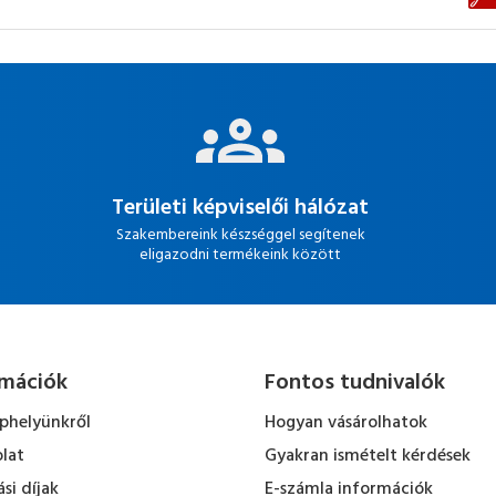
Területi képviselői hálózat
Szakembereink készséggel segítenek
eligazodni termékeink között
rmációk
Fontos tudnivalók
ephelyünkről
Hogyan vásárolhatok
lat
Gyakran ismételt kérdések
ási díjak
E-számla információk