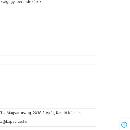
gészségügyi berendezések.
Kft., Magyarország, 2038 Sóskút, Kandó Kálmán
nfo@kapacitas.hu