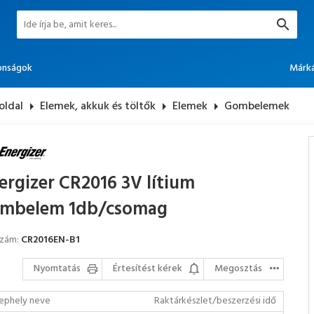
onságok
Márk
oldal
arrow_right
Elemek, akkuk és töltők
arrow_right
Elemek
arrow_right
Gombelemek
ergizer CR2016 3V lítium
mbelem 1db/csomag
szám:
CR2016EN-B1
Nyomtatás
Értesítést kérek
Megosztás
ephely neve
Raktárkészlet/beszerzési idő