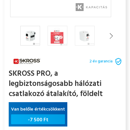
2 év garancia
SKROSS PRO, a
legbiztonságosabb hálózati
csatlakozó átalakító, földelt
Van belőle értékcsökkent
-
7 500 Ft