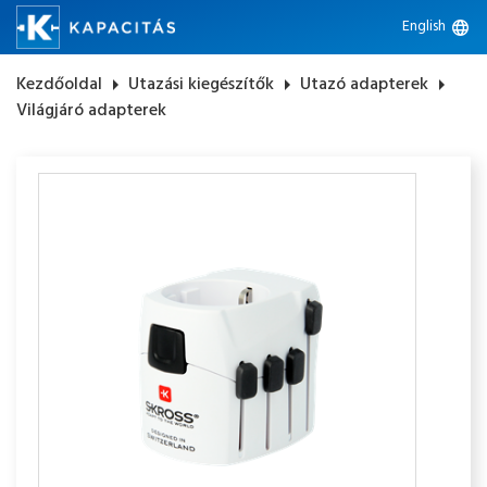
English
language
Kezdőoldal
arrow_right
Utazási kiegészítők
arrow_right
Utazó adapterek
arrow_right
Világjáró adapterek