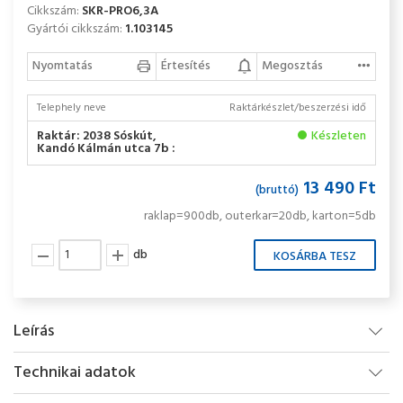
Cikkszám:
SKR-PRO6,3A
Gyártói cikkszám:
1.103145
Nyomtatás
Értesítés
Megosztás
Telephely neve
Raktárkészlet/beszerzési idő
Raktár: 2038 Sóskút,
Készleten
Kandó Kálmán utca 7b :
13 490 Ft
(bruttó)
raklap=900db, outerkar=20db, karton=5db
db
Leírás
Technikai adatok