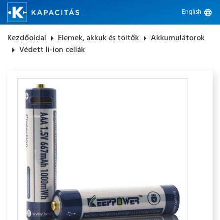
English
language
Kezdőoldal
arrow_right
Elemek, akkuk és töltők
arrow_right
Akkumulátorok
arrow_right
Védett li-ion cellák