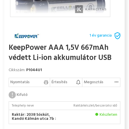
1 év garancia
KeepPower AAA 1,5V 667mAh
védett Li-ion akkumulátor USB
Cikkszám:
P1044U1
Nyomtatás
Értesítés
Megosztás
Kifutó
Telephely neve
Raktárkészlet/beszerzési idő
Raktár: 2038 Sóskút,
Készleten
Kandó Kálmán utca 7b :