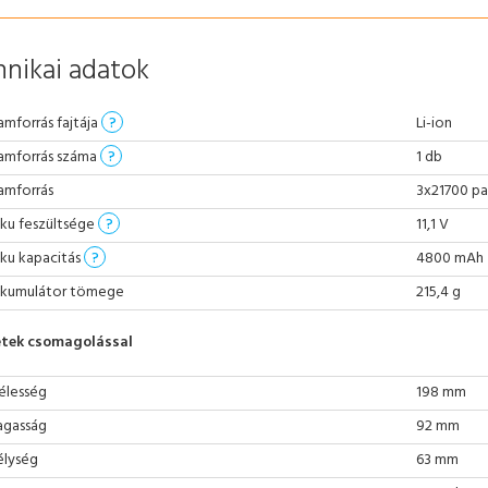
nikai adatok
amforrás fajtája
?
Li-ion
amforrás száma
?
1 db
amforrás
3x21700 p
ku feszültsége
?
11,1 V
ku kapacitás
?
4800 mAh
kumulátor tömege
215,4 g
tek csomagolással
élesség
198 mm
gasság
92 mm
lység
63 mm