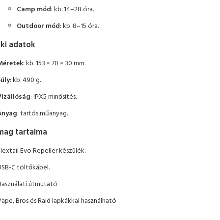
Camp mód
: kb. 14–28 óra.
Outdoor mód
: kb. 8–15 óra.
ki adatok
Méretek
: kb. 153 × 70 × 30 mm.
Súly
: kb. 490 g.
Vízállóság
: IPX5 minősítés.
Anyag
: tartós műanyag.
mag tartalma
lextail Evo Repeller készülék.
USB-C töltőkábel.
Használati útmutató
Vape, Bros és Raid lapkákkal használható