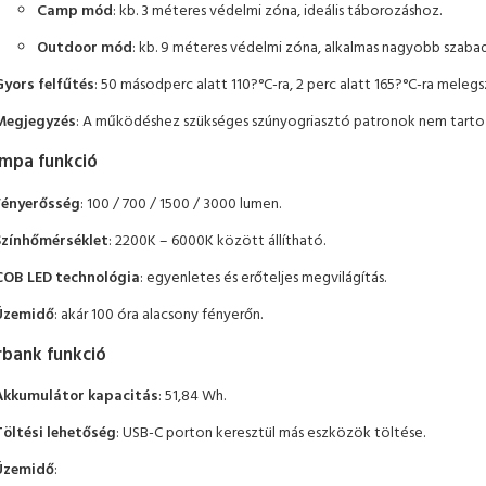
Camp mód
: kb. 3 méteres védelmi zóna, ideális táborozáshoz.
Outdoor mód
: kb. 9 méteres védelmi zóna, alkalmas nagyobb szabad
Gyors felfűtés
: 50 másodperc alatt 110?°C-ra, 2 perc alatt 165?°C-ra melegsz
Megjegyzés
: A működéshez szükséges szúnyogriasztó patronok nem tarto
ámpa funkció
Fényerősség
: 100 / 700 / 1500 / 3000 lumen.
Színhőmérséklet
: 2200K – 6000K között állítható.
COB LED technológia
: egyenletes és erőteljes megvilágítás.
Üzemidő
: akár 100 óra alacsony fényerőn.
bank funkció
Akkumulátor kapacitás
: 51,84 Wh.
Töltési lehetőség
: USB-C porton keresztül más eszközök töltése.
Üzemidő
: