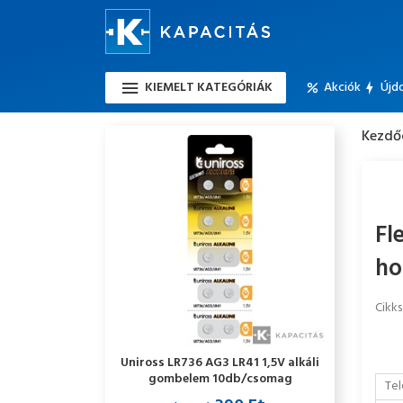
KIEMELT KATEGÓRIÁK
Akciók
Újd
Kezdő
Fl
ho
Cikk
Uniross LR736 AG3 LR41 1,5V alkáli
gombelem 10db/csomag
Tel