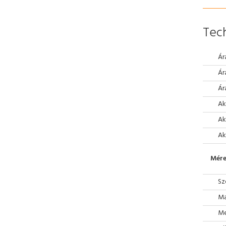
Tech
Ár
Ár
Ár
Ak
Ak
Ak
Mére
Sz
Ma
Mé