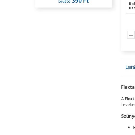
390 Ft
bruttó
Ra
utc
Leír
Flext
A
Flext
tevéken
Szúny