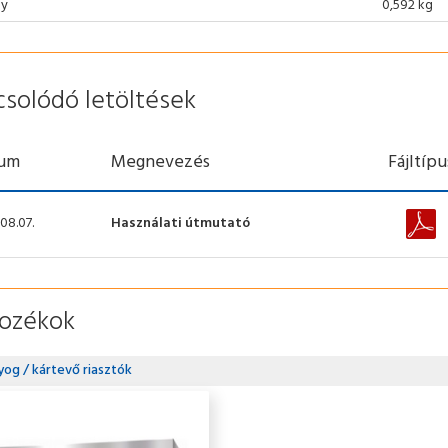
ly
0,592 kg
csolódó letöltések
um
Megnevezés
Fájltípu
08.07.
Használati útmutató
tozékok
yog / kártevő riasztók