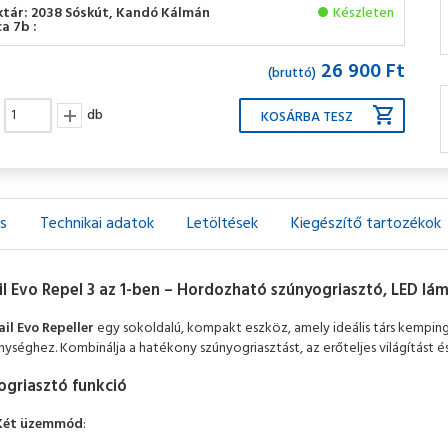
ktár: 2038 Sóskút, Kandó Kálmán
Készleten
a 7b :
26 900 Ft
(bruttó)
db
ás
Technikai adatok
Letöltések
Kiegészítő tartozékok
ail Evo Repel 3 az 1-ben – Hordozható szúnyogriasztó, LED l
ail Evo Repeller
egy sokoldalú, kompakt eszköz, amely ideális társ kempin
ységhez. Kombinálja a hatékony szúnyogriasztást, az erőteljes világítást 
ogriasztó funkció
Két üzemmód
: