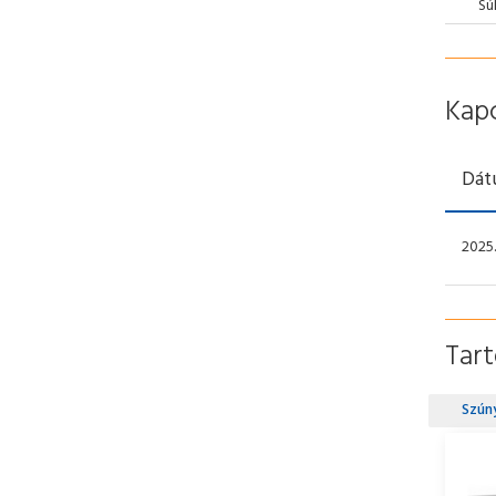
Sú
Kap
Dát
2025.
Tar
Szún