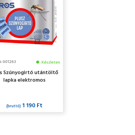
A-001263
Készleten
s Szúnyogirtó utántöltő
lapka elektromos
észülékhez 20db B011
1 190 Ft
(bruttó)