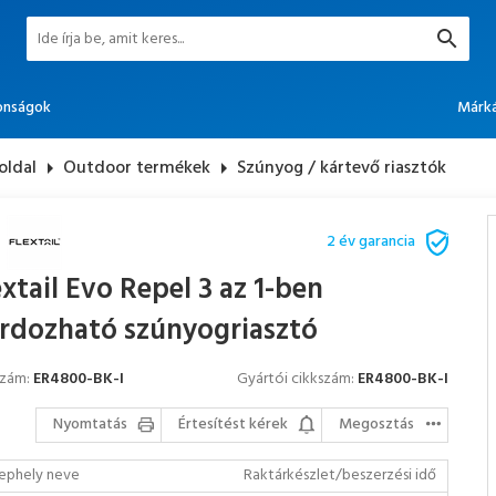
onságok
Márk
oldal
arrow_right
Outdoor termékek
arrow_right
Szúnyog / kártevő riasztók
2 év garancia
extail Evo Repel 3 az 1-ben
rdozható szúnyogriasztó
szám:
ER4800-BK-I
Gyártói cikkszám:
ER4800-BK-I
Nyomtatás
Értesítést kérek
Megosztás
ephely neve
Raktárkészlet/beszerzési idő