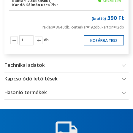
Raktár: 2038 Sóskút,
Készleten
Kandó Kálmán utca 7b :
390 Ft
(bruttó)
raklap=8640db, outerkar=192db, karton=12db
db
Technikai adatok
Kapcsolódó letöltések
Hasonló termékek