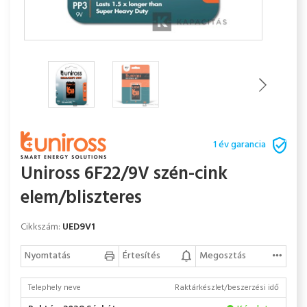
1 év garancia
Uniross 6F22/9V szén-cink
elem/bliszteres
Cikkszám:
UED9V1
Nyomtatás
Értesítés
Megosztás
Telephely neve
Raktárkészlet/beszerzési idő