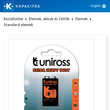
English
language
Kezdőoldal
arrow_right
Elemek, akkuk és töltők
arrow_right
Elemek
arrow_right
Standard elemek