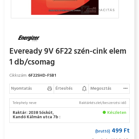
Eveready 9V 6F22 szén-cink elem
1 db/csomag
Cikkszám:
6F22SHD-FSB1
Nyomtatás
Értesítés
Megosztás
Telephely neve
Raktárkészlet/beszerzési idő
Raktár: 2038 Sóskút,
Készleten
Kandó Kálmán utca 7b :
499 Ft
(bruttó)