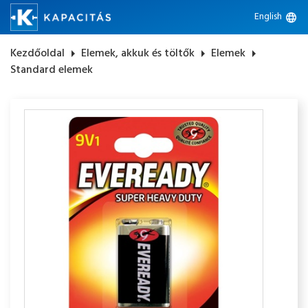
English
language
Kezdőoldal
arrow_right
Elemek, akkuk és töltők
arrow_right
Elemek
arrow_right
Standard elemek