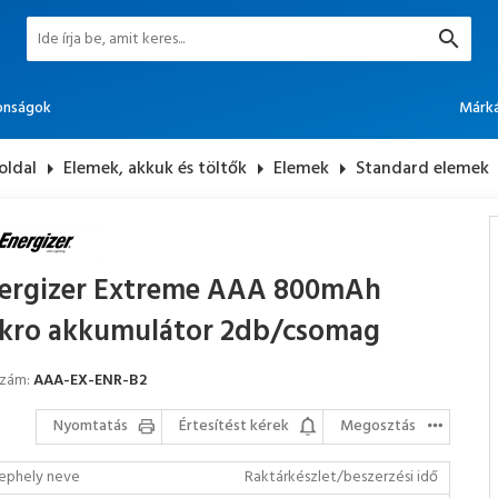
onságok
Márk
oldal
arrow_right
Elemek, akkuk és töltők
arrow_right
Elemek
arrow_right
Standard elemek
ergizer Extreme AAA 800mAh
kro akkumulátor 2db/csomag
szám:
AAA-EX-ENR-B2
Nyomtatás
Értesítést kérek
Megosztás
ephely neve
Raktárkészlet/beszerzési idő