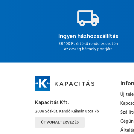
Ingyen házhozszállítás
38 100 Ft értékű rendelés esetén
az ország bármely pontjára
Info
Új tel
Kapacitás Kft.
Kapcso
2038 Sóskút, Kandó Kálmán utca 7b
Szállít
Cégün
ÚTVONALTERVEZÉS
Általá