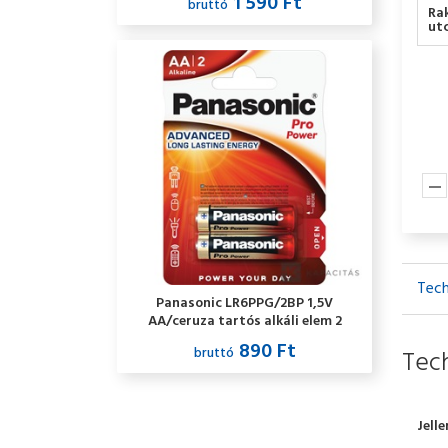
1 590 Ft
bruttó
Ra
utc
Tech
Panasonic LR6PPG/2BP 1,5V
AA/ceruza tartós alkáli elem 2
db/csomag
890 Ft
bruttó
Tech
Jell