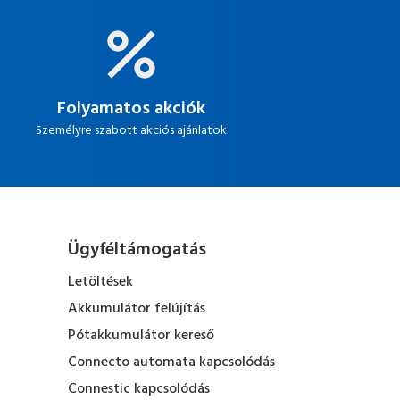
Folyamatos akciók
Személyre szabott akciós ajánlatok
Ügyféltámogatás
Letöltések
Akkumulátor felújítás
Pótakkumulátor kereső
Connecto automata kapcsolódás
Connestic kapcsolódás