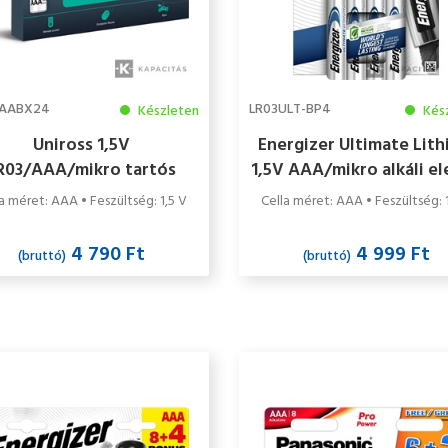
AABX24
LR03ULT-BP4
Készleten
Kés
Uniross 1,5V
Energizer Ultimate Lit
R03/AAA/mikro tartós
1,5V AAA/mikro alkáli e
lkáli elem POWER PLUS
db/csomag
a méret: AAA • Feszültség: 1,5 V
Cella méret: AAA • Feszültség: 
24db/csomag
4 790 Ft
4 999 Ft
(bruttó)
(bruttó)