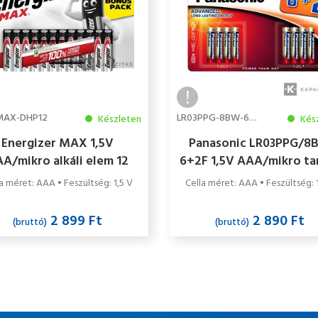
MAX-DHP12
LR03PPG-8BW-6-2F
Készleten
Kés
Energizer MAX 1,5V
Panasonic LR03PPG/8
A/mikro alkáli elem 12
6+2F 1,5V AAA/mikro ta
db/csomag
alkáli elem 8 db/csom
a méret: AAA • Feszültség: 1,5 V
Cella méret: AAA • Feszültség: 
2 899 Ft
2 890 Ft
(bruttó)
(bruttó)