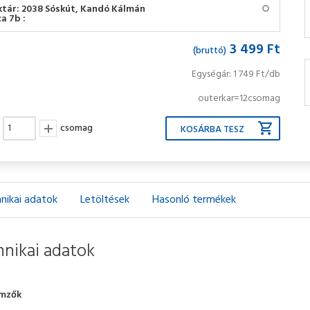
ktár: 2038 Sóskút, Kandó Kálmán
a 7b :
3 499 Ft
(bruttó)
Egységár: 1 749 Ft/db
outerkar=12csomag
csomag
nikai adatok
Letöltések
Hasonló termékek
nikai adatok
emzők