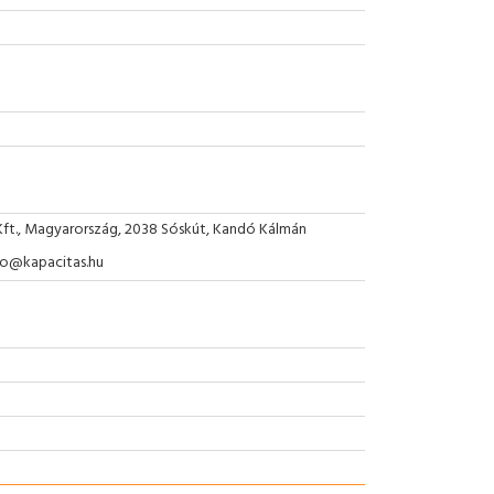
Kft., Magyarország, 2038 Sóskút, Kandó Kálmán
nfo@kapacitas.hu