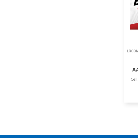
LR03
AA
Cell