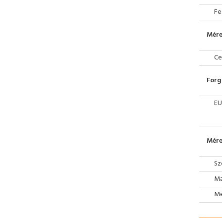
Fe
Mére
Ce
Forg
EU
Mére
Sz
Ma
Mé