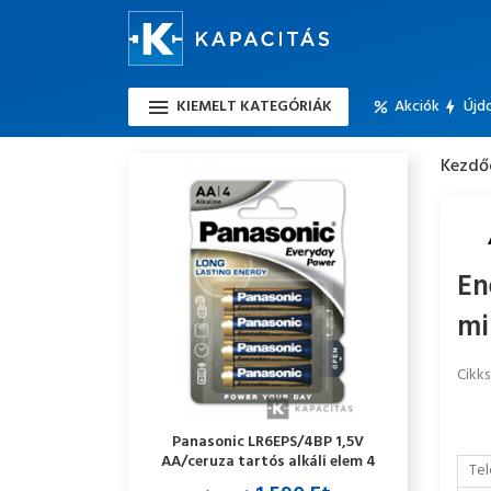
KIEMELT KATEGÓRIÁK
Akciók
Újd
Kezdő
En
mi
Cikk
Panasonic LR6EPS/4BP 1,5V
AA/ceruza tartós alkáli elem 4
Tel
db/csomag