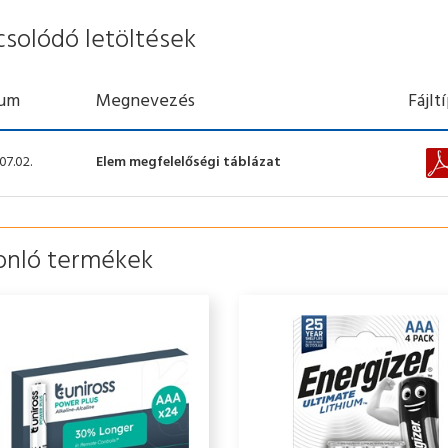
csolódó letöltések
um
Megnevezés
Fájlt
07.02.
Elem megfelelőségi táblázat
onló termékek