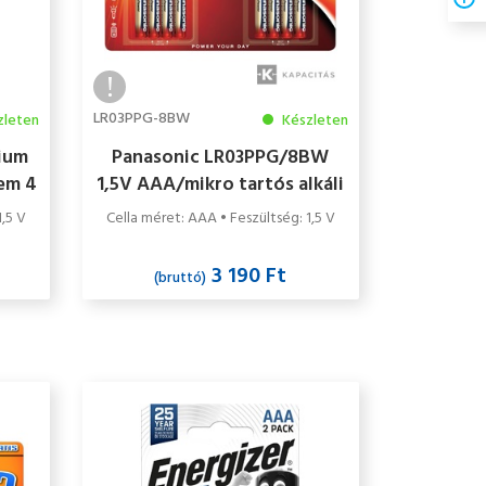
LR03PPG-8BW
zleten
Készleten
hium
Panasonic LR03PPG/8BW
lem 4
1,5V AAA/mikro tartós alkáli
elem 8 db/csomag
1,5 V
Cella méret: AAA • Feszültség: 1,5 V
3 190 Ft
(bruttó)