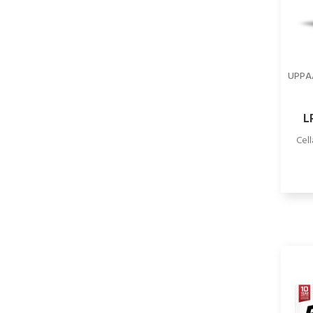
UPPA
L
a
Cell