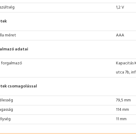
szültség
1,2 V
tek
lla méret
AAA
almazó adatai
 forgalmazó
Kapacitás 
utca 7b, i
tek csomagolással
élesség
79,5 mm
gasság
114 mm
lység
11 mm