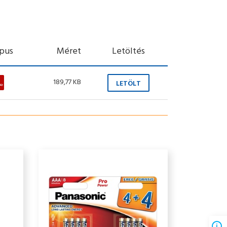
ípus
Méret
Letöltés
189,77 KB
LETÖLT