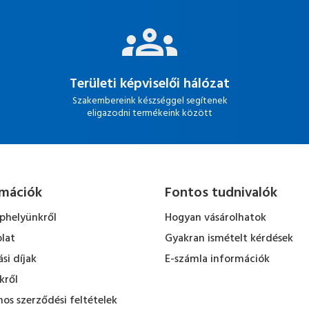
Területi képviselői hálózat
Szakembereink készséggel segítenek
eligazodni termékeink között
rmációk
Fontos tudnivalók
ephelyünkről
Hogyan vásárolhatok
lat
Gyakran ismételt kérdések
ási díjak
E-számla információk
kről
nos szerződési feltételek