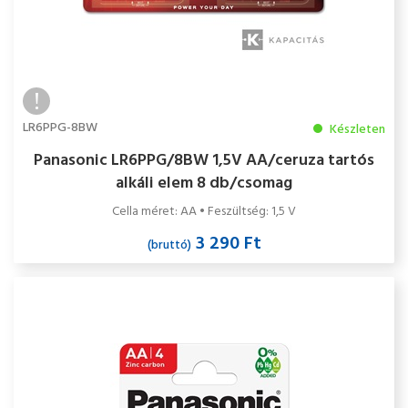
LR6PPG-8BW
Készleten
Panasonic LR6PPG/8BW 1,5V AA/ceruza tartós
alkáli elem 8 db/csomag
Cella méret: AA • Feszültség: 1,5 V
3 290 Ft
(bruttó)