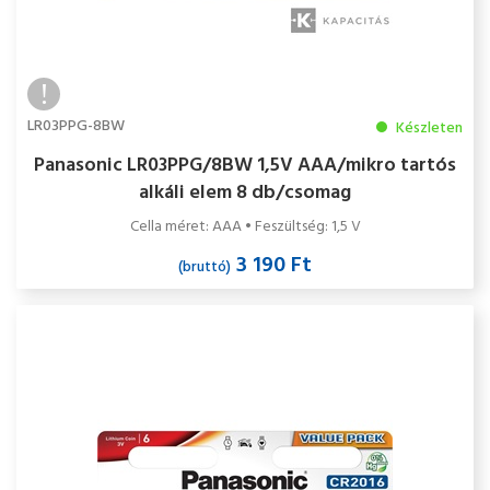
LR03PPG-8BW
Készleten
Panasonic LR03PPG/8BW 1,5V AAA/mikro tartós
alkáli elem 8 db/csomag
Cella méret: AAA • Feszültség: 1,5 V
3 190 Ft
(bruttó)