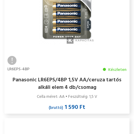
LR6EPS-4BP
Készleten
Panasonic LR6EPS/4BP 1,5V AA/ceruza tartós
alkáli elem 4 db/csomag
Cella méret: AA • Feszültség: 1,5 V
1 590 Ft
(bruttó)