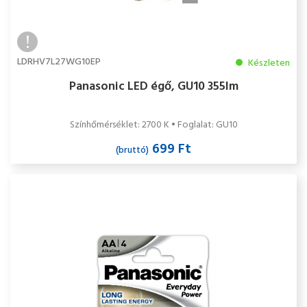
LDRHV7L27WG10EP
Készleten
Panasonic LED égő, GU10 355lm
Színhőmérséklet: 2700 K • Foglalat: GU10
699 Ft
(bruttó)