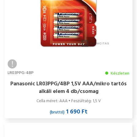
LR03PPG-4BP
Készleten
Panasonic LR03PPG/4BP 1,5V AAA/mikro tartós
alkáli elem 4 db/csomag
Cella méret: AAA • Feszültség: 1,5 V
1 690 Ft
(bruttó)