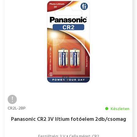
CR2L-2BP
Készleten
Panasonic CR2 3V lítium fotóelem 2db/csomag
Feszültség: 3 V • Cella méret: CR2