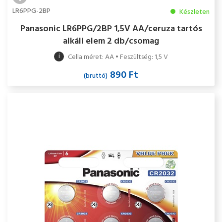
LR6PPG-2BP
Készleten
Panasonic LR6PPG/2BP 1,5V AA/ceruza tartós
alkáli elem 2 db/csomag
i
Cella méret: AA • Feszültség: 1,5 V
890 Ft
(bruttó)