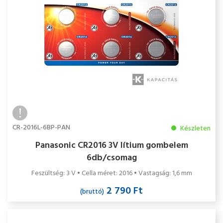
CR-2016L-6BP-PAN
Készleten
Panasonic CR2016 3V lítium gombelem
6db/csomag
Feszültség: 3 V • Cella méret: 2016 • Vastagság: 1,6 mm
2 790 Ft
(bruttó)