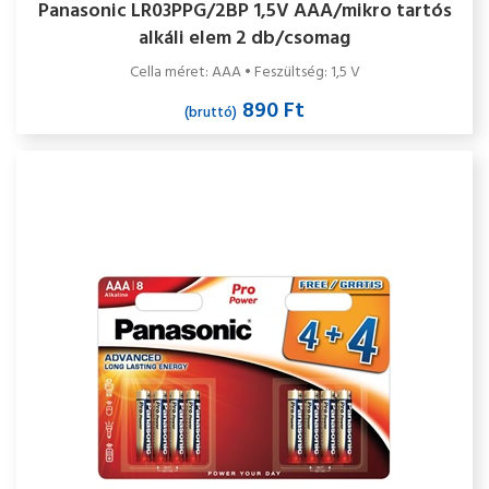
Panasonic LR03PPG/2BP 1,5V AAA/mikro tartós
alkáli elem 2 db/csomag
Cella méret: AAA • Feszültség: 1,5 V
890 Ft
(bruttó)