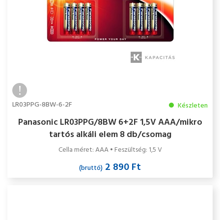
LR03PPG-8BW-6-2F
Készleten
Panasonic LR03PPG/8BW 6+2F 1,5V AAA/mikro
tartós alkáli elem 8 db/csomag
Cella méret: AAA • Feszültség: 1,5 V
2 890 Ft
(bruttó)