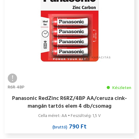
R6R-4BP
Készleten
Panasonic RedZinc R6RZ/4BP AA/ceruza cink-
mangán tartós elem 4 db/csomag
Cella méret: AA • Feszültség: 1,5 V
790 Ft
(bruttó)