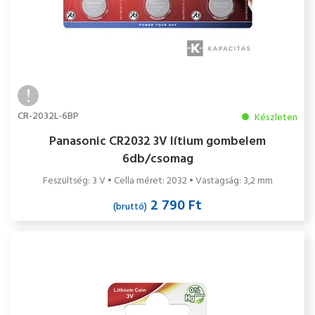
CR-2032L-6BP
Készleten
Panasonic CR2032 3V lítium gombelem
6db/csomag
Feszültség: 3 V • Cella méret: 2032 • Vastagság: 3,2 mm
2 790 Ft
(bruttó)