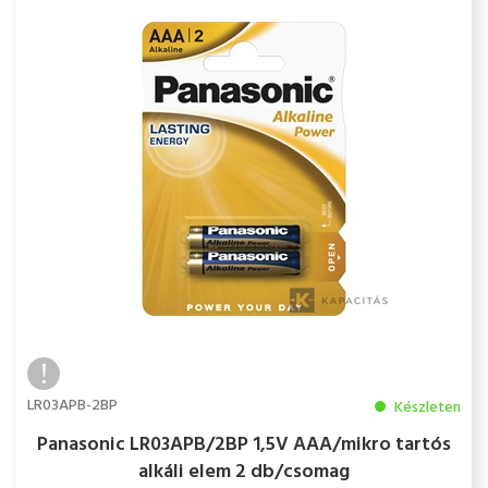
LR03APB-2BP
Készleten
Panasonic LR03APB/2BP 1,5V AAA/mikro tartós
alkáli elem 2 db/csomag