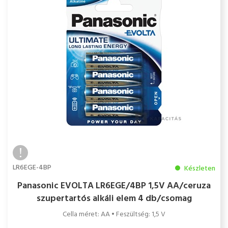
LR6EGE-4BP
Készleten
Panasonic EVOLTA LR6EGE/4BP 1,5V AA/ceruza
szupertartós alkáli elem 4 db/csomag
Cella méret: AA • Feszültség: 1,5 V