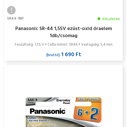
SR44-1BP
Készleten
Panasonic SR-44 1,55V ezüst-oxid óraelem
1db/csomag
Feszültség: 1,55 V • Cella méret: SR44 • Vastagság: 5,4 mm
1 690 Ft
(bruttó)