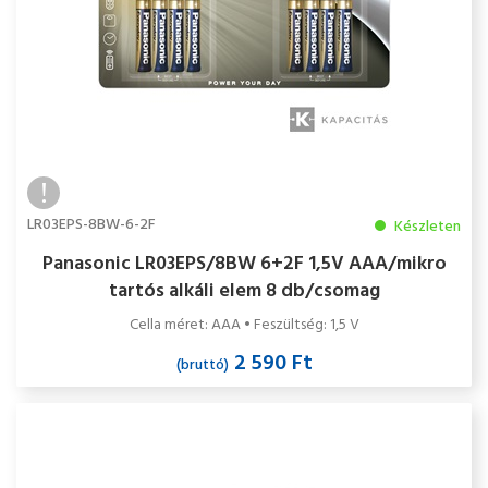
LR03EPS-8BW-6-2F
Készleten
Panasonic LR03EPS/8BW 6+2F 1,5V AAA/mikro
tartós alkáli elem 8 db/csomag
Cella méret: AAA • Feszültség: 1,5 V
2 590 Ft
(bruttó)