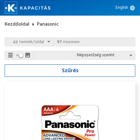
English
language
Kezdőoldal
arrow_right
Panasonic
termék/oldal
97
összesen
Szűrés