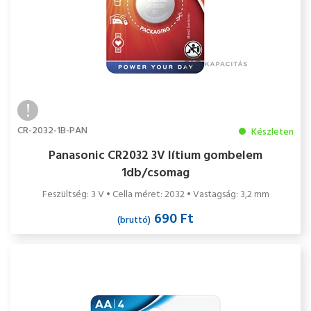
CR-2032-1B-PAN
Készleten
Panasonic CR2032 3V lítium gombelem
1db/csomag
Feszültség: 3 V • Cella méret: 2032 • Vastagság: 3,2 mm
690 Ft
(bruttó)