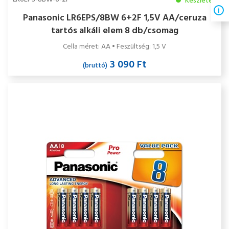
Készleten
Panasonic LR6EPS/8BW 6+2F 1,5V AA/ceruza
tartós alkáli elem 8 db/csomag
Cella méret: AA • Feszültség: 1,5 V
3 090 Ft
(bruttó)