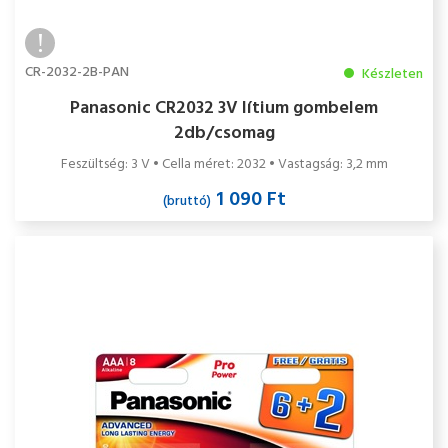
CR-2032-2B-PAN
Készleten
Panasonic CR2032 3V lítium gombelem
2db/csomag
Feszültség: 3 V • Cella méret: 2032 • Vastagság: 3,2 mm
1 090 Ft
(bruttó)