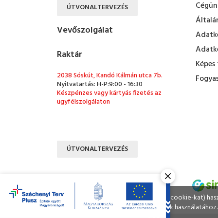
Cégün
ÚTVONALTERVEZÉS
Általá
Vevőszolgálat
Adatke
Adatke
Raktár
Képes 
2038 Sóskút, Kandó Kálmán utca 7b.
Fogyas
Nyitvatartás: H-P:9:00 - 16:30
Készpénzes vagy kártyás fizetés az
ügyfélszolgálaton
ÚTVONALTERVEZÉS
Ahogy a legtöbb weboldal, a miénk is sütiket (cookie-kat) ha
A böngészés folytatásával Ön hozzájárul a sütik használatához.