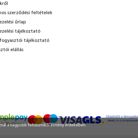
kről
nos szerződési feltételek
zelési űrlap
zelési tájékoztató
fogyasztói tájékoztató
ztói elállás
sznál a nagyobb felhasználói élmény érdekében.