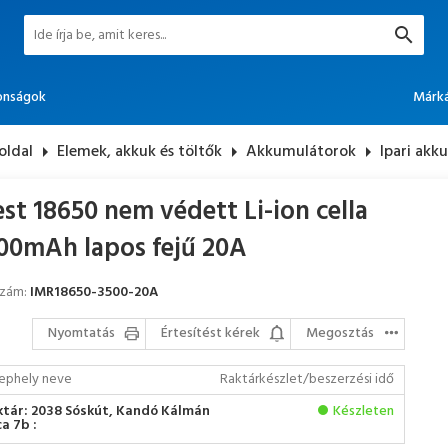
onságok
Márk
oldal
arrow_right
Elemek, akkuk és töltők
arrow_right
Akkumulátorok
arrow_right
Ipari akk
est 18650 nem védett Li-ion cella
00mAh lapos fejű 20A
szám:
IMR18650-3500-20A
Nyomtatás
Értesítést kérek
Megosztás
ephely neve
Raktárkészlet/beszerzési idő
ktár: 2038 Sóskút, Kandó Kálmán
Készleten
a 7b :