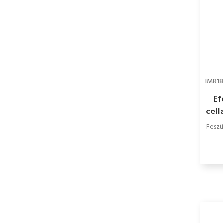
IMR1
Ef
cell
Feszü