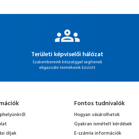
Területi képviselői hálózat
Szakembereink készséggel segítenek
eligazodni termékeink között
rmációk
Fontos tudnivalók
ephelyünkről
Hogyan vásárolhatok
lat
Gyakran ismételt kérdések
ási díjak
E-számla információk