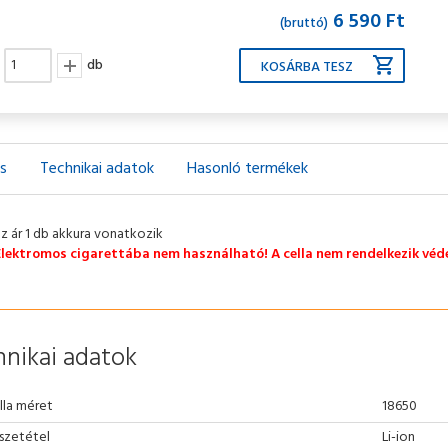
6 590 Ft
(bruttó)
db
ás
Technikai adatok
Hasonló termékek
az ár 1 db akkura vonatkozik
Elektromos cigarettába nem használható! A cella nem rendelkezik véde
nikai adatok
lla méret
18650
szetétel
Li-ion