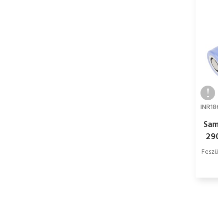
INR18
Sam
29
i
Feszü