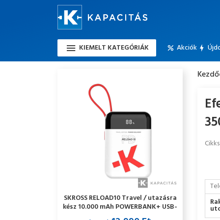
KIEMELT KATEGÓRIÁK
Akciók
Újd
Kezdő
Ef
35
Cikk
Tel
SKROSS RELOAD10 Travel / utazásra
Ra
kész 10.000 mAh POWERBANK+ USB-
utc
C kábel, feltöltve