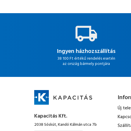
Ingyen házhozszállítás
38 100 Ft értékű rendelés esetén
az ország bármely pontjára
Info
Új tel
Kapacitás Kft.
Kapcso
2038 Sóskút, Kandó Kálmán utca 7b
Szállít