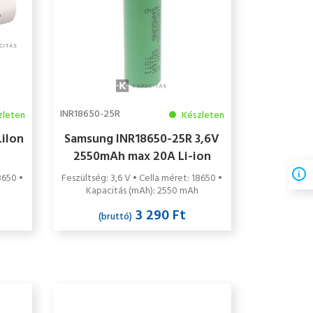
INR18650-25R
zleten
Készleten
iIon
Samsung INR18650-25R 3,6V
2550mAh max 20A Li-ion
ipari akkumulátor cella
8650 •
Feszültség: 3,6 V • Cella méret: 18650 •
Kapacitás (mAh): 2550 mAh
3 290 Ft
(bruttó)