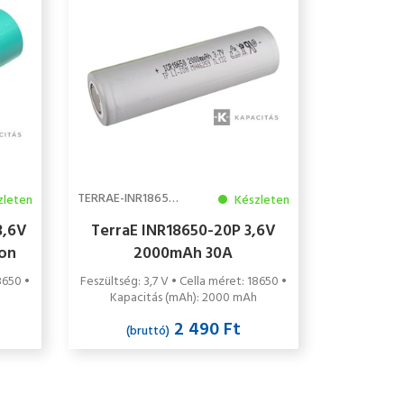
TERRAE-INR18650-20P
zleten
Készleten
3,6V
TerraE INR18650-20P 3,6V
on
2000mAh 30A
la
8650 •
Feszültség: 3,7 V • Cella méret: 18650 •
Kapacitás (mAh): 2000 mAh
2 490 Ft
(bruttó)