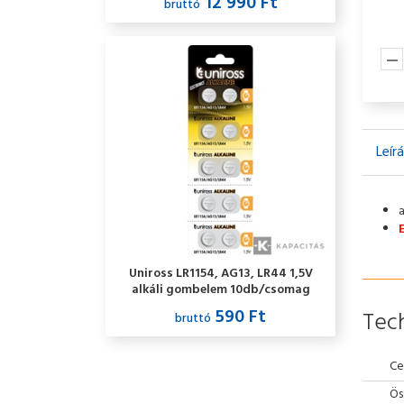
12 990 Ft
bruttó
Leír
Uniross LR1154, AG13, LR44 1,5V
alkáli gombelem 10db/csomag
590 Ft
Tech
bruttó
Ce
Ös