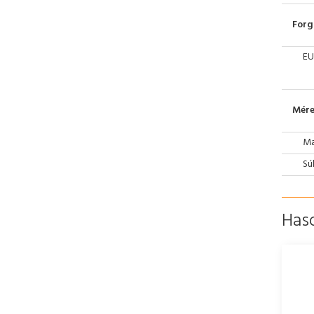
Forg
EU
Mére
Ma
Sú
Has