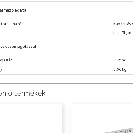
almazó adatai
 forgalmazó
Kapacitás 
utca 7b, i
tek csomagolással
gasság
65 mm
ly
0,06 kg
onló termékek