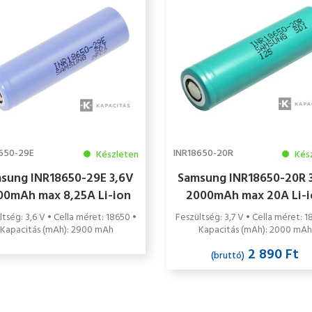
650-29E
INR18650-20R
Készleten
Kés
sung INR18650-29E 3,6V
Samsung INR18650-20R 
00mAh max 8,25A Li-ion
2000mAh max 20A Li-i
pari akkumulátor cella
ipari akkumulátor cel
ltség: 3,6 V • Cella méret: 18650 •
Feszültség: 3,7 V • Cella méret: 1
Kapacitás (mAh): 2900 mAh
Kapacitás (mAh): 2000 mAh
2 890 Ft
(bruttó)