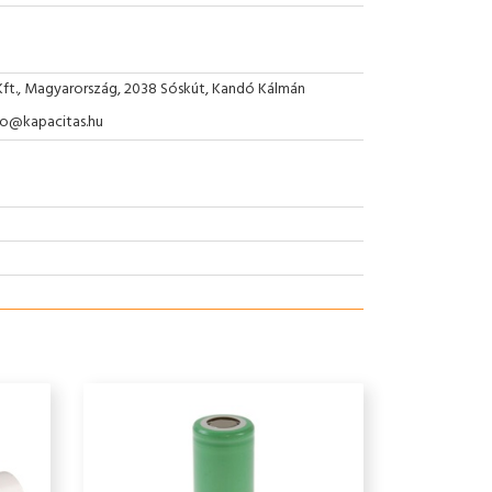
Kft., Magyarország, 2038 Sóskút, Kandó Kálmán
nfo@kapacitas.hu