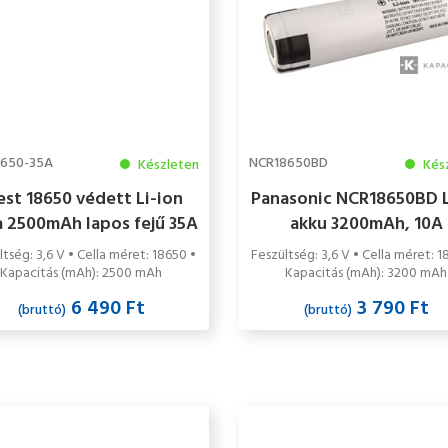
8650-35A
NCR18650BD
Készleten
Kés
est 18650 védett Li-ion
Panasonic NCR18650BD L
a 2500mAh lapos fejű 35A
akku 3200mAh, 10A
ltség: 3,6 V • Cella méret: 18650 •
Feszültség: 3,6 V • Cella méret: 1
Kapacitás (mAh): 2500 mAh
Kapacitás (mAh): 3200 mAh
6 490 Ft
3 790 Ft
(bruttó)
(bruttó)