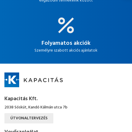
eligazodni termékeink között
Folyamatos akciók
Személyre szabott akciós ajánlatok
Kapacitás Kft.
2038 Sóskút, Kandó Kálmán utca 7b
ÚTVONALTERVEZÉS