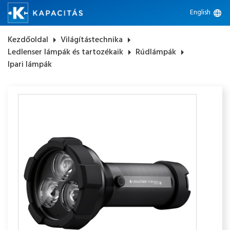
English
language
Kezdőoldal
arrow_right
Világítástechnika
arrow_right
Ledlenser lámpák és tartozékaik
arrow_right
Rúdlámpák
arrow_right
Ipari lámpák