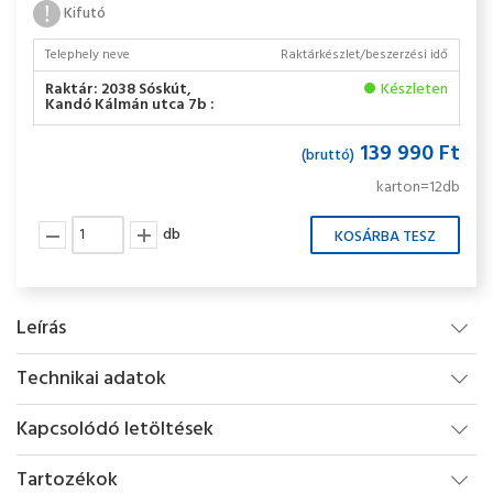
Kifutó
Telephely neve
Raktárkészlet/beszerzési idő
Raktár: 2038 Sóskút,
Készleten
Kandó Kálmán utca 7b :
139 990 Ft
(bruttó)
karton=12db
db
Leírás
Technikai adatok
Kapcsolódó letöltések
Tartozékok