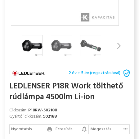
2 év + 5 év (regisztrációval)
LEDLENSER P18R Work tölthető
rúdlámpa 4500lm Li-ion
Cikkszám:
P18RW-502188
Gyártói cikkszám:
502188
Nyomtatás
Értesítés
Megosztás