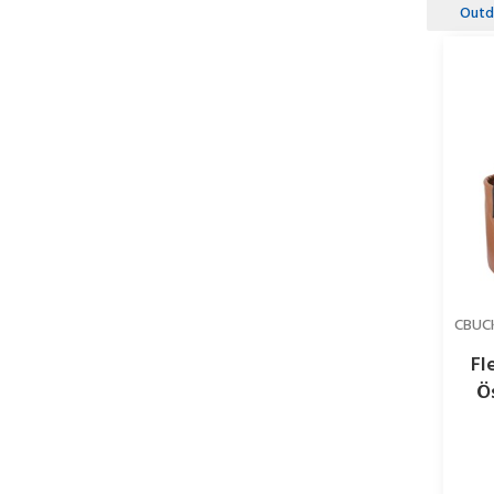
Outd
CBUCK
Fl
Ö