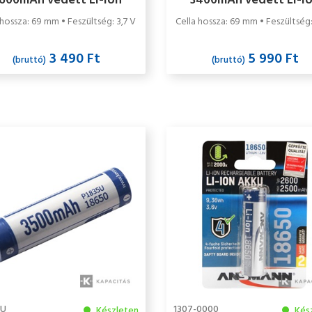
600mAh védett Li-ion
3400mAh védett Li-i
akkumulátor
akkumulátor
 hossza: 69 mm • Feszültség: 3,7 V
Cella hossza: 69 mm • Feszültség:
3 490 Ft
5 990 Ft
(bruttó)
(bruttó)
5U
1307-0000
Készleten
Kés