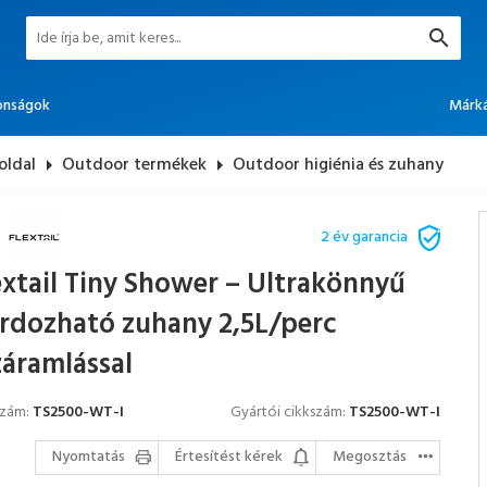
onságok
Márk
oldal
arrow_right
Outdoor termékek
arrow_right
Outdoor higiénia és zuhany
2 év garancia
extail Tiny Shower – Ultrakönnyű
rdozható zuhany 2,5L/perc
záramlással
szám:
TS2500-WT-I
Gyártói cikkszám:
TS2500-WT-I
Nyomtatás
Értesítést kérek
Megosztás