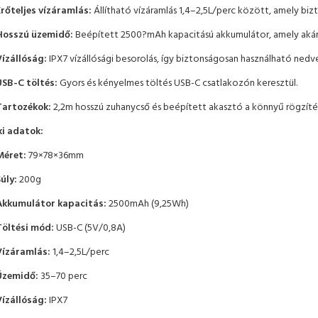
Erőteljes vízáramlás:
Állítható vízáramlás 1,4–2,5L/perc között, amely bizt
Hosszú üzemidő:
Beépített 2500?mAh kapacitású akkumulátor, amely akár
Vízállóság:
IPX7 vízállósági besorolás, így biztonságosan használható nedv
USB-C töltés:
Gyors és kényelmes töltés USB-C csatlakozón keresztül.
Tartozékok:
2,2m hosszú zuhanycső és beépített akasztó a könnyű rögzíté
i adatok:
Méret:
79×78×36mm
úly:
200g
Akkumulátor kapacitás:
2500mAh (9,25Wh)
Töltési mód:
USB-C (5V/0,8A)
Vízáramlás:
1,4–2,5L/perc
Üzemidő:
35–70 perc
Vízállóság:
IPX7