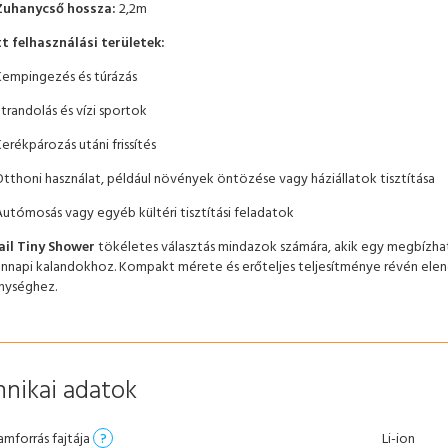
Zuhanycső hossza:
2,2m
t felhasználási területek:
Kempingezés és túrázás
trandolás és vízi sportok
erékpározás utáni frissítés
Otthoni használat, például növények öntözése vagy háziállatok tisztítása
Autómosás vagy egyéb kültéri tisztítási feladatok
ail Tiny Shower
tökéletes választás mindazok számára, akik egy megbízh
nnapi kalandokhoz. Kompakt mérete és erőteljes teljesítménye révén ele
nységhez.
nikai adatok
amforrás fajtája
?
Li-ion