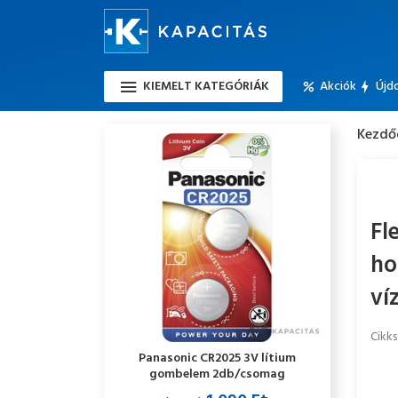
KIEMELT KATEGÓRIÁK
Akciók
Újd
Kezdő
Fl
ho
ví
Cikk
Panasonic CR2025 3V lítium
gombelem 2db/csomag