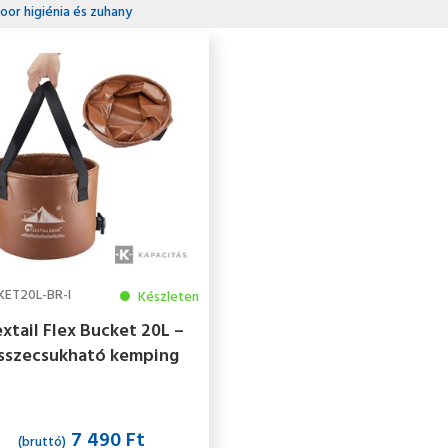
oor higiénia és zuhany
ET20L-BR-I
Készleten
extail Flex Bucket 20L –
sszecsukható kemping
vödör
7 490 Ft
(bruttó)