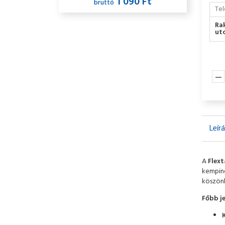
1 090 Ft
bruttó
Tel
Ra
utc
Leír
A
Flext
kemping
köszönh
Főbb j