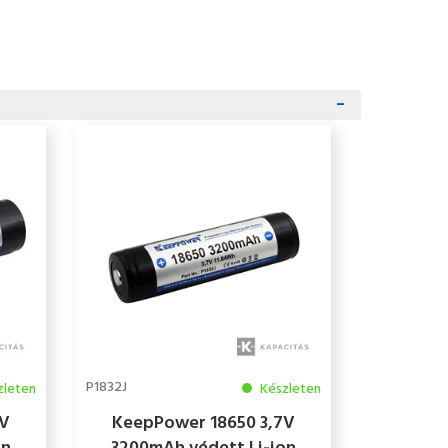
P1832J
zleten
Készleten
7V
KeepPower 18650 3,7V