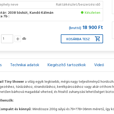
ephely neve
Raktárkészlet/beszerzési idő
ktár: 2038 Sóskút, Kandó Kálmán
Készleten
a 7b :
18 900 Ft
(bruttó)
db
ás
Technikai adatok
Kiegészítő tartozékok
Videó
ail Tiny Shower
a világ egyik legkisebb, mégis nagy teljesítményű hordozh
ezéshez, túrázáshoz, strandoláshoz, kerékpározáshoz vagy akár otthoni h
etően bárhová magaddal viheted, és frissítő zuhanyzási lehetőséget biztosí
ellemzők:
Kompakt és könnyű:
Mindössze 200g súlyú és 79×?78×36mm méretű, így kö