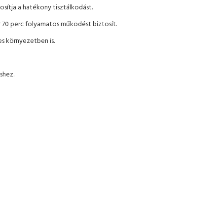
osítja a hatékony tisztálkodást.
 70 perc folyamatos működést biztosít.
es környezetben is.
shez.