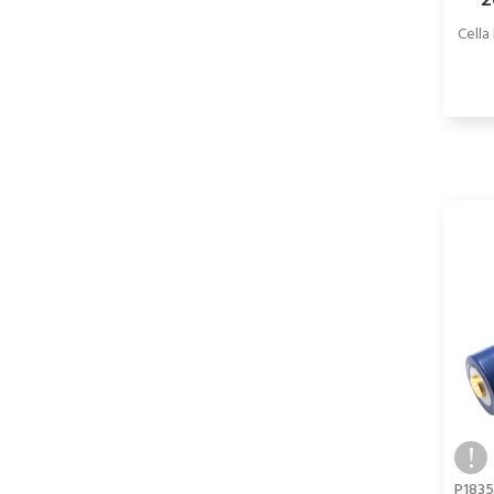
2
Cella
P183