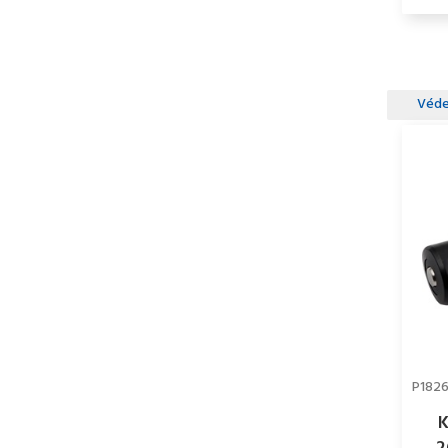
Védet
P182
K