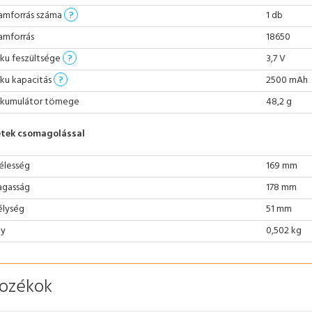
amforrás száma
?
1 db
amforrás
18650
ku feszültsége
?
3,7 V
ku kapacitás
?
2500 mAh
kumulátor tömege
48,2 g
tek csomagolással
élesség
169 mm
gasság
178 mm
lység
51 mm
ly
0,502 kg
tozékok