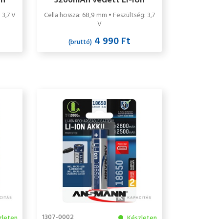
on
3200mAh védett Li-ion
akkumulátor
 3,7 V
Cella hossza: 68,9 mm • Feszültség: 3,7
V
4 990 Ft
(bruttó)
1307-0002
zleten
Készleten