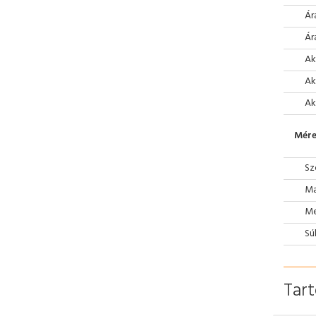
Ár
Ár
Ak
Ak
Ak
Mére
Sz
Ma
Mé
Sú
Tar