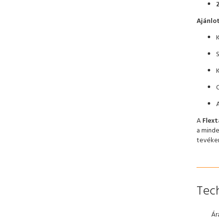
Ajánlot
S
K
A
Flext
a minde
tevéke
Tech
Ár