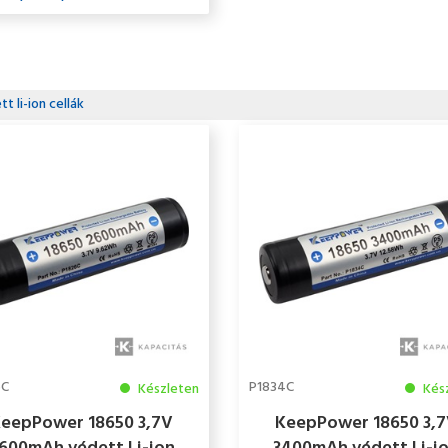
t li-ion cellák
6C
P1834C
Készleten
Kés
eepPower 18650 3,7V
KeepPower 18650 3,