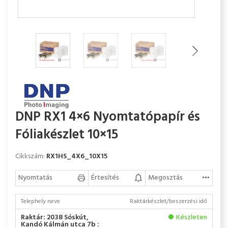
DNP RX1 4×6 Nyomtatópapír és
Fóliakészlet 10×15
Cikkszám:
RX1HS_4X6_10X15
Nyomtatás
Értesítés
Megosztás
Telephely neve
Raktárkészlet/beszerzési idő
Raktár: 2038 Sóskút,
Készleten
Kandó Kálmán utca 7b :