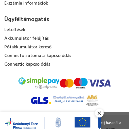
E-számla információk
Ügyféltámogatás
Letöltések
Akkumulátor felújítás
Pótakkumulátor kereső
Connecto automata kapcsolódás
Connestic kapcsolódás
Kapacitás Kft. © Minden jog fenntartva.
Ahogy a legtöbb weboldal, a miénk is sütiket (cookie-kat) használ a
nagyobb felhasználói élmény érdekében.