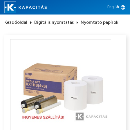
English
language
Kezdőoldal
arrow_right
Digitális nyomtatás
arrow_right
Nyomtató papírok