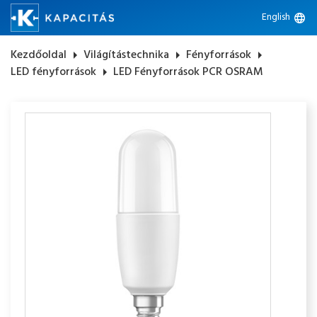
English
language
Kezdőoldal
arrow_right
Világítástechnika
arrow_right
Fényforrások
arrow_right
LED fényforrások
arrow_right
LED Fényforrások PCR OSRAM