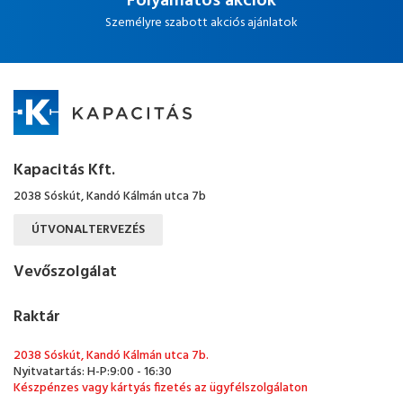
Folyamatos akciók
Személyre szabott akciós ajánlatok
Kapacitás Kft.
2038 Sóskút, Kandó Kálmán utca 7b
ÚTVONALTERVEZÉS
Vevőszolgálat
Raktár
2038 Sóskút, Kandó Kálmán utca 7b.
Nyitvatartás: H-P:9:00 - 16:30
Készpénzes vagy kártyás fizetés az ügyfélszolgálaton