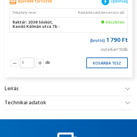
Ajándék tartozék
Újdonság
Telephely neve
Raktárkészlet/beszerzési idő
Raktár: 2038 Sóskút,
Készleten
Kandó Kálmán utca 7b :
1 790 Ft
(bruttó)
outerkar=10db
db
Leírás
Technikai adatok