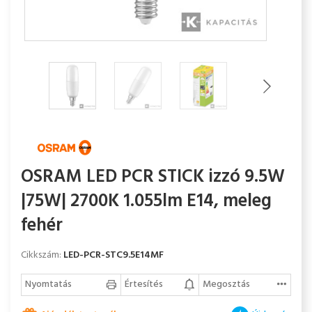
OSRAM LED PCR STICK izzó 9.5W
|75W| 2700K 1.055lm E14, meleg
fehér
Cikkszám:
LED-PCR-STC9.5E14MF
Nyomtatás
Értesítés
Megosztás