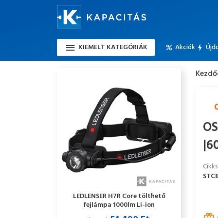
KIEMELT KATEGÓRIÁK
Akciók
Újd
Kezdő
OS
|6
Cikk
STC8
LEDLENSER H7R Core tölthető
fejlámpa 1000lm Li-ion