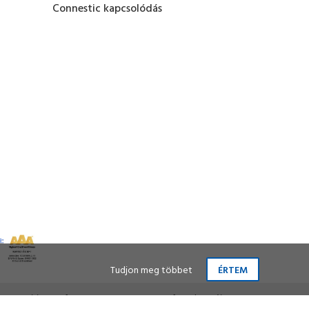
Connestic kapcsolódás
Tudjon meg többet
ÉRTEM
tette:
Vision-Software
, az
Octopus 8 ERP
forgalmazója.