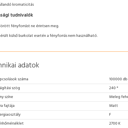
Állandó kromaticitás
nsági tudnivalók
Törött fényforrást ne érintsen meg.
érült külső burkolat esetén a fényforrás nem használható.
nikai adatok
pcsolások száma
100000 db
lágítási szög
240 °
ny színe
Meleg feh
ra fajtája
Matt
ergiaosztály
F
ínhőmérséklet
2700 K