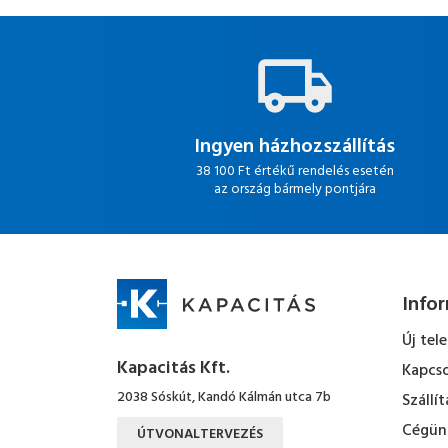
Ingyen házhozszállítás
38 100 Ft értékű rendelés esetén
az ország bármely pontjára
Info
Új tel
Kapacitás Kft.
Kapcso
2038 Sóskút, Kandó Kálmán utca 7b
Szállít
Cégün
ÚTVONALTERVEZÉS