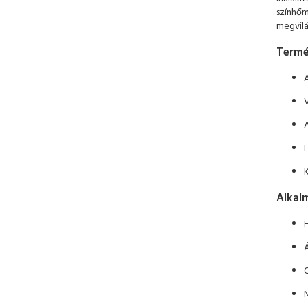
színhőm
megvilá
Termé
Alkalm
Á