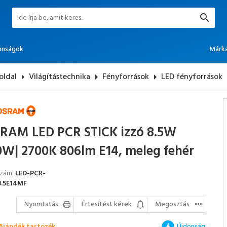
onságok
Márk
oldal
arrow_right
Világítástechnika
arrow_right
Fényforrások
arrow_right
LED fényforrások
arro
RAM LED PCR STICK izzó 8.5W
0W| 2700K 806lm E14, meleg fehér
szám:
LED-PCR-
.5E14MF
Nyomtatás
Értesítést kérek
Megosztás
Ajándék tartozék
Újdonság