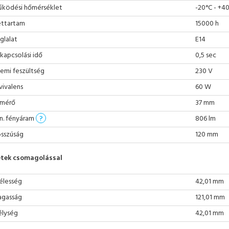
ködési hőmérséklet
-20°C - +4
ettartam
15000 h
glalat
E14
kapcsolási idő
0,5 sec
emi feszültség
230 V
vivalens
60 W
mérő
37 mm
n. fényáram
?
806 lm
sszúság
120 mm
tek csomagolással
élesség
42,01 mm
gasság
121,01 mm
lység
42,01 mm