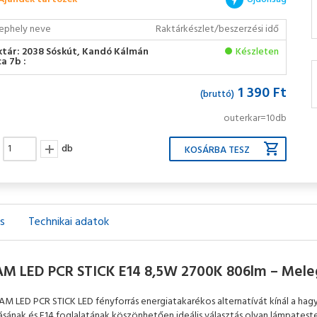
ephely neve
Raktárkészlet/beszerzési idő
ktár: 2038 Sóskút, Kandó Kálmán
Készleten
a 7b :
1 390 Ft
(bruttó)
outerkar=10db
db
ás
Technikai adatok
M LED PCR STICK E14 8,5W 2700K 806lm – Meleg
M LED PCR STICK LED fényforrás energiatakarékos alternatívát kínál a hag
tásának és E14 foglalatának köszönhetően ideális választás olyan lámpatest