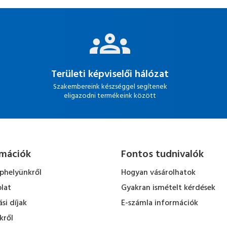
Területi képviselői hálózat
Szakembereink készséggel segítenek
eligazodni termékeink között
rmációk
Fontos tudnivalók
ephelyünkről
Hogyan vásárolhatok
lat
Gyakran ismételt kérdések
ási díjak
E-számla információk
kről