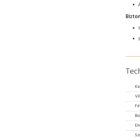
Bizto
S
Tech
Ka
Vi
Fé
Bú
En
Sz