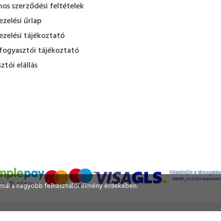
nos szerződési feltételek
zelési űrlap
zelési tájékoztató
fogyasztói tájékoztató
ztói elállás
sznál a nagyobb felhasználói élmény érdekében.
Tervezte és készí