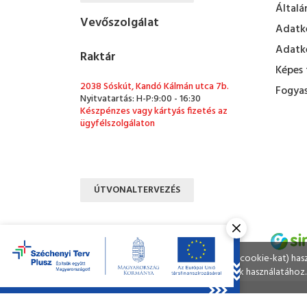
Általá
Vevőszolgálat
Adatke
Adatke
Raktár
Képes 
2038 Sóskút, Kandó Kálmán utca 7b.
Fogyas
Nyitvatartás: H-P:9:00 - 16:30
Készpénzes vagy kártyás fizetés az
ügyfélszolgálaton
ÚTVONALTERVEZÉS
Ahogy a legtöbb weboldal, a miénk is sütiket (cookie-kat) ha
A böngészés folytatásával Ön hozzájárul a sütik használatához.
Kapacitás Kft. © Minden jog fenntartva.