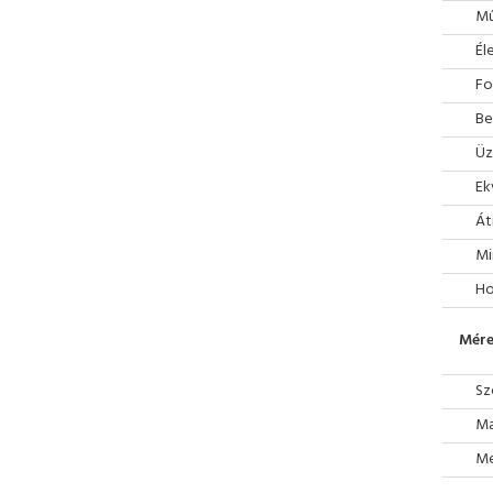
Mű
Él
Fo
Be
Üz
Ek
Át
Mi
Ho
Mére
Sz
Ma
Mé