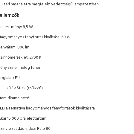
Kültéri használatra megfelelő védettségű lámpatestben
jellemzők
Teljesítmény: 8,5 W
Hagyományos fényforrás kiváltása: 60 W
Fényáram: 806 lm
Színhőmérséklet: 2700 K
Fény színe: meleg fehér
oglalat: E14
ialakítás: Stick (csőizzó)
Nem dimmelhető
LED alternatíva hagyományos fényforrások kiváltására
Akár 15 000 óra élettartam
zínvisszaadási index: Ra ≥ 80