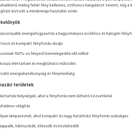
érsékletű meleg fehér fény kellemes, otthonos hangulatot teremt, míg a
gítást biztosít a mindennapi használat során.
kelőnyök
Alacsonyabb energiafogyasztás a hagyományos izzókhoz és halogén fényf
Vonzó és kompakt fényforrás-dizájn
Azonnali 100%-os fényerő bemelegedési idő nélkül
Hosszú élettartam és megbízható működés
Kiváló energiahatékonyság és fényminőség
azási területek
Háztartási helyiségek, ahol a fényforrás nem látható közvetlenül
ltalános világítás
Olyan lámpatestek, ahol kompakt és nagy hatásfokú fényforrás szükséges
Nappalik, hálószobák, étkezők és közlekedők