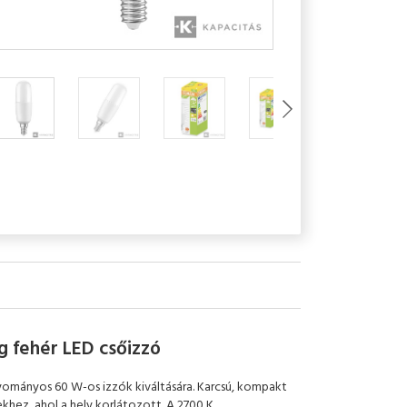
 fehér LED csőizzó
yományos 60 W-os izzók kiváltására. Karcsú, kompakt
ekhez, ahol a hely korlátozott. A 2700 K