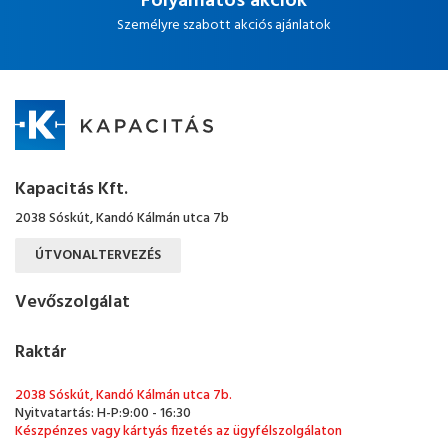
Folyamatos akciók
Személyre szabott akciós ajánlatok
Kapacitás Kft.
2038 Sóskút, Kandó Kálmán utca 7b
ÚTVONALTERVEZÉS
Vevőszolgálat
Raktár
2038 Sóskút, Kandó Kálmán utca 7b.
Nyitvatartás: H-P:9:00 - 16:30
Készpénzes vagy kártyás fizetés az ügyfélszolgálaton