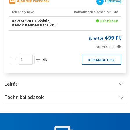
Ajándék tartozék
Újdonság
Telephely neve
Raktárkészlet/beszerzési idő
Raktár: 2038 Sóskút,
Készleten
Kandó Kálmán utca 7b :
499 Ft
(bruttó)
outerkar=10db
db
Leírás
Technikai adatok