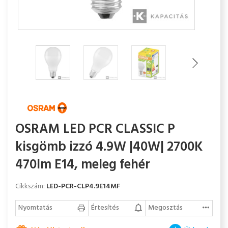
OSRAM LED PCR CLASSIC P
kisgömb izzó 4.9W |40W| 2700K
470lm E14, meleg fehér
Cikkszám:
LED-PCR-CLP4.9E14MF
Nyomtatás
Értesítés
Megosztás