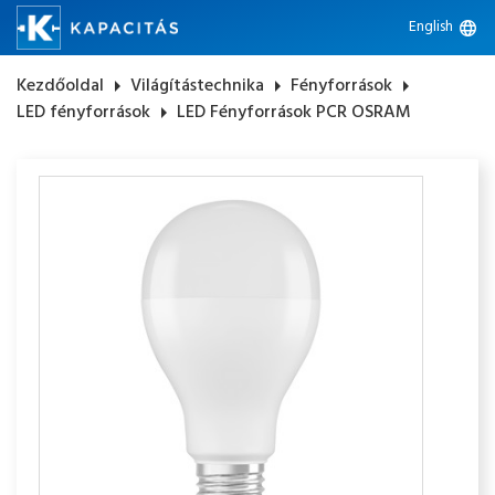
English
language
Kezdőoldal
arrow_right
Világítástechnika
arrow_right
Fényforrások
arrow_right
LED fényforrások
arrow_right
LED Fényforrások PCR OSRAM