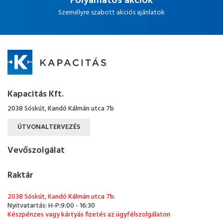
Folyamatos akciók
Személyre szabott akciós ajánlatok
Kapacitás Kft.
2038 Sóskút, Kandó Kálmán utca 7b
ÚTVONALTERVEZÉS
Vevőszolgálat
Raktár
2038 Sóskút, Kandó Kálmán utca 7b.
Nyitvatartás: H-P:9:00 - 16:30
Készpénzes vagy kártyás fizetés az ügyfélszolgálaton