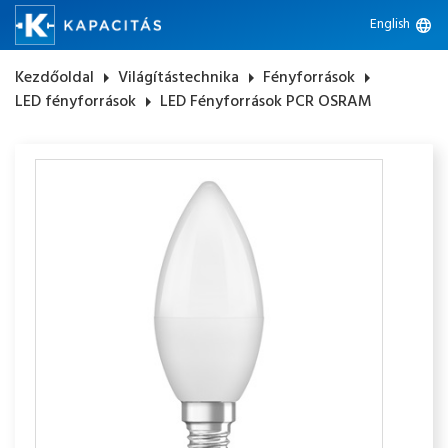
English
language
Kezdőoldal
arrow_right
Világítástechnika
arrow_right
Fényforrások
arrow_right
LED fényforrások
arrow_right
LED Fényforrások PCR OSRAM