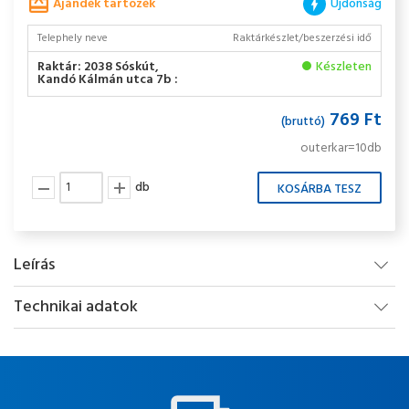
Ajándék tartozék
Újdonság
Telephely neve
Raktárkészlet/beszerzési idő
Raktár: 2038 Sóskút,
Készleten
Kandó Kálmán utca 7b :
769 Ft
(bruttó)
outerkar=10db
db
Leírás
Technikai adatok