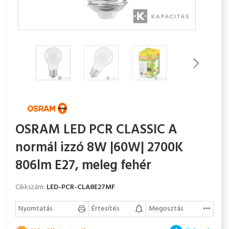
OSRAM LED PCR CLASSIC A
normál izzó 8W |60W| 2700K
806lm E27, meleg fehér
Cikkszám:
LED-PCR-CLA8E27MF
Nyomtatás
Értesítés
Megosztás