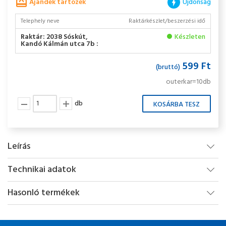
Ajándék tartozék
Újdonság
Telephely neve
Raktárkészlet/beszerzési idő
Raktár: 2038 Sóskút,
Készleten
Kandó Kálmán utca 7b :
599 Ft
(bruttó)
outerkar=10db
db
Leírás
Technikai adatok
Hasonló termékek