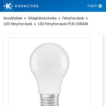
English
language
Kezdőoldal
arrow_right
Világítástechnika
arrow_right
Fényforrások
arrow_right
LED fényforrások
arrow_right
LED Fényforrások PCR OSRAM