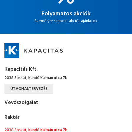
Folyamatos akciók
Személyre szabott akciós ajánlatok
Kapacitás Kft.
2038 Sóskút, Kandó Kálmán utca 7b
ÚTVONALTERVEZÉS
Vevőszolgálat
Raktár
2038 Sóskút, Kandó Kálmán utca 7b.