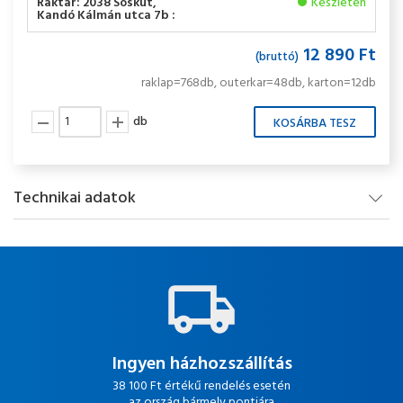
Raktár: 2038 Sóskút,
Készleten
Kandó Kálmán utca 7b :
12 890 Ft
(bruttó)
raklap=768db, outerkar=48db, karton=12db
db
Technikai adatok
Ingyen házhozszállítás
38 100 Ft értékű rendelés esetén
az ország bármely pontjára