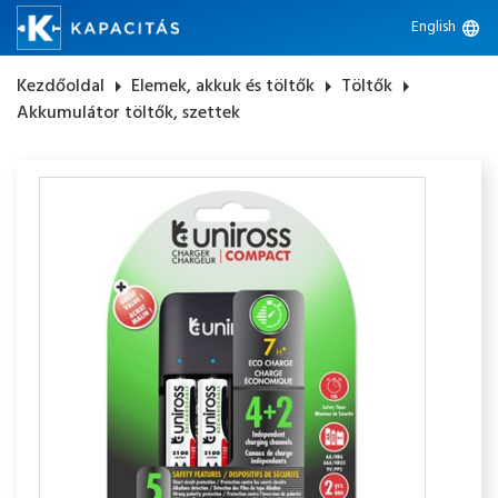
English
language
Kezdőoldal
arrow_right
Elemek, akkuk és töltők
arrow_right
Töltők
arrow_right
Akkumulátor töltők, szettek