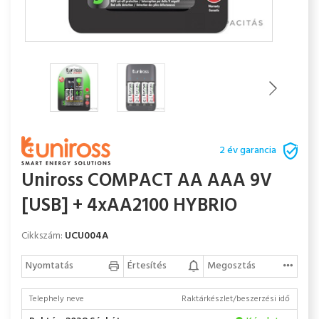
2 év garancia
Uniross COMPACT AA AAA 9V
[USB] + 4xAA2100 HYBRIO
Cikkszám:
UCU004A
Nyomtatás
Értesítés
Megosztás
Telephely neve
Raktárkészlet/beszerzési idő