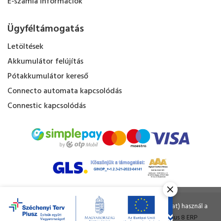
E-számla információk
Ügyféltámogatás
Letöltések
Akkumulátor felújítás
Pótakkumulátor kereső
Connecto automata kapcsolódás
Connestic kapcsolódás
Kapacitás Kft. © Minden jog fenntartva.
Ahogy a legtöbb weboldal, a miénk is sütiket (cookie-kat) használ a
nagyobb felhasználói élmény érdekében.
Tervezte és készítette:
Vision-Software
, az
Octopus 8 ERP