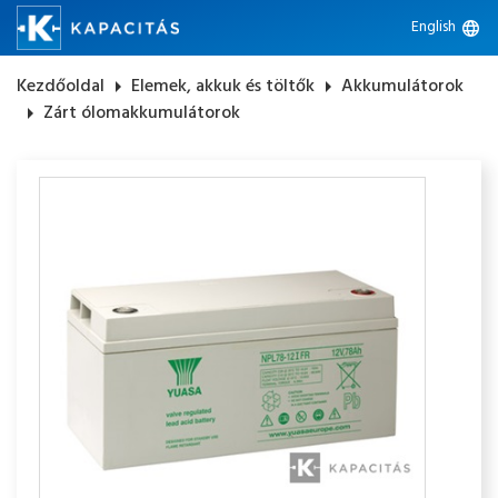
English
language
Kezdőoldal
arrow_right
Elemek, akkuk és töltők
arrow_right
Akkumulátorok
arrow_right
Zárt ólomakkumulátorok