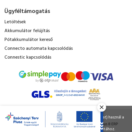
Ügyféltámogatás
Letöltések
Akkumulátor felújítás
Pótakkumulátor kereső
Connecto automata kapcsolódás
Connestic kapcsolódás
Kapacitás Kft. © Minden jog fenntartva.
Ahogy a legtöbb weboldal, a miénk is sütiket (cookie-kat) használ a
nagyobb felhasználói élmény érdekében.
Tervezte és készítette:
Vision-Software
, az
Octopus 8 ERP
A böngészés folytatásával Ön hozzájárul a sütik használatához.
forgalmazója.