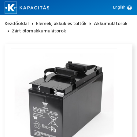
English
language
Kezdőoldal
arrow_right
Elemek, akkuk és töltők
arrow_right
Akkumulátorok
arrow_right
Zárt ólomakkumulátorok