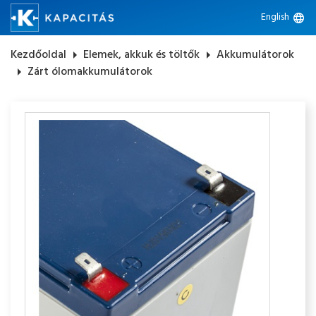
English
language
Kezdőoldal
arrow_right
Elemek, akkuk és töltők
arrow_right
Akkumulátorok
arrow_right
Zárt ólomakkumulátorok