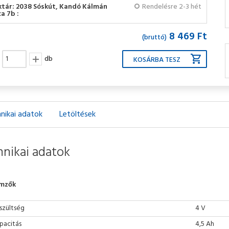
ktár: 2038 Sóskút, Kandó Kálmán
Rendelésre 2-3 hét
a 7b :
8 469 Ft
(bruttó)
db
nikai adatok
Letöltések
nikai adatok
emzők
szültség
4 V
pacitás
4,5 Ah