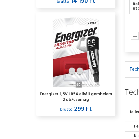
14 190 Ft
bruttó
akkubox
Ra
utc
Tech
Tech
Energizer 1,5V LR54 alkáli gombelem
2 db/csomag
299 Ft
bruttó
Jell
Fe
Ka