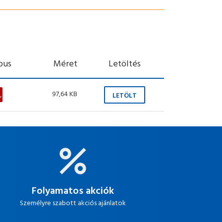
ípus
Méret
Letöltés
97,64 KB
LETÖLT
Folyamatos akciók
Személyre szabott akciós ajánlatok