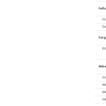
Felh
St
Ös
Forg
EU
Mére
Sz
Ma
Mé
Sú