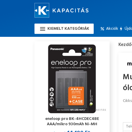
KIEMELT KATEGÓRIÁK
Akciók
Újd
Kezdő
Mu
ól
Cikk
eneloop pro BK-4HCDEC4BE
AAA/mikro 930mAh Ni-MH
Tel
akkumulátor 4db/csomag +