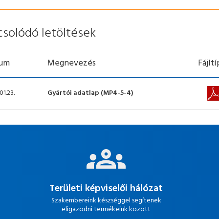
csolódó letöltések
um
Megnevezés
Fájlt
01.23.
Gyártói adatlap (MP4-5-4)
Területi képviselői hálózat
Szakembereink készséggel segítenek
eligazodni termékeink között