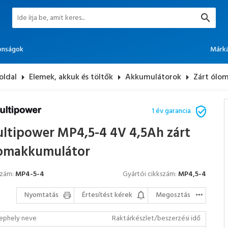
onságok
Márk
oldal
arrow_right
Elemek, akkuk és töltők
arrow_right
Akkumulátorok
arrow_right
Zárt ólo
1 év garancia
ltipower MP4,5-4 4V 4,5Ah zárt
omakkumulátor
szám:
MP4-5-4
Gyártói cikkszám:
MP4,5-4
Nyomtatás
Értesítést kérek
Megosztás
ephely neve
Raktárkészlet/beszerzési idő