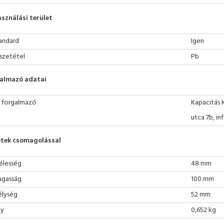
asználási terület
andard
Igen
szetétel
Pb
almazó adatai
 forgalmazó
Kapacitás 
utca 7b, i
tek csomagolással
élesség
48 mm
gasság
100 mm
lység
52 mm
ly
0,652 kg