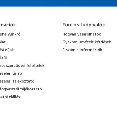
rmációk
Fontos tudnivalók
ephelyünkről
Hogyan vásárolhatok
lat
Gyakran ismételt kérdések
ási díjak
E-számla információk
kről
nos szerződési feltételek
zelési űrlap
zelési tájékoztató
fogyasztói tájékoztató
ztói elállás