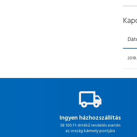
Kap
Dát
2018.
Ingyen házhozszállítás
38 100 Ft értékű rendelés esetén
az ország bármely pontjára