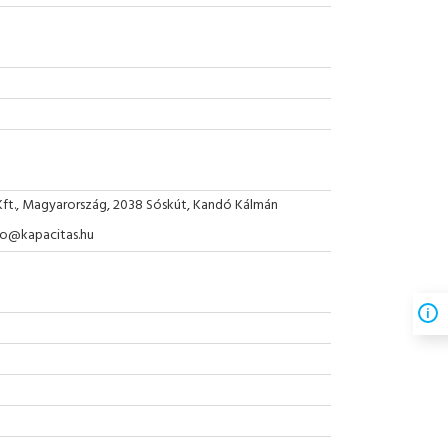
Kft., Magyarország, 2038 Sóskút, Kandó Kálmán
nfo@kapacitas.hu