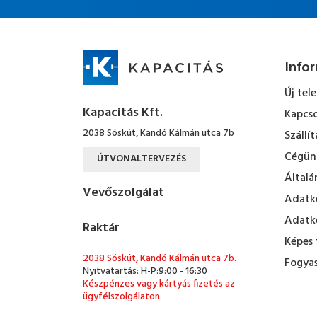
Info
Új tel
Kapacitás Kft.
Kapcso
2038 Sóskút, Kandó Kálmán utca 7b
Szállít
Cégün
ÚTVONALTERVEZÉS
Általá
Vevőszolgálat
Adatke
Adatke
Raktár
Képes 
2038 Sóskút, Kandó Kálmán utca 7b.
Fogyas
Nyitvatartás: H-P:9:00 - 16:30
Készpénzes vagy kártyás fizetés az
ügyfélszolgálaton