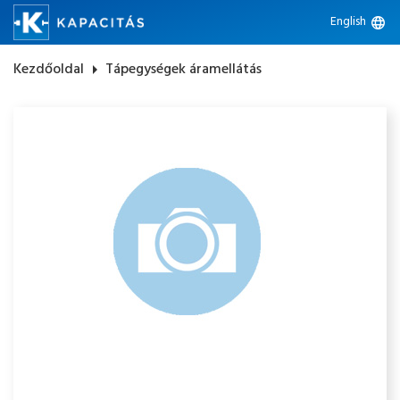
English
language
Kezdőoldal
arrow_right
Tápegységek áramellátás