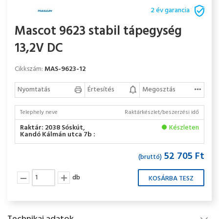
2 év garancia
Mascot 9623 stabil tápegység
13,2V DC
Cikkszám:
MAS-9623-12
Nyomtatás
Értesítés
Megosztás
Telephely neve
Raktárkészlet/beszerzési idő
Raktár: 2038 Sóskút,
Készleten
Kandó Kálmán utca 7b :
52 705 Ft
(bruttó)
db