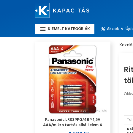
KIEMELT KATEGÓRIÁK
Akciók
Újd
Kezdő
Ri
tö
Cikk
Panasonic LR03PPG/4BP 1,5V
Tel
AAA/mikro tartós alkáli elem 4
Ra
db/csomag