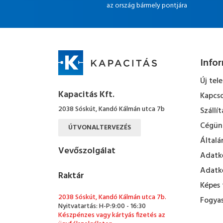
az ország bármely pontjára
Info
Új tel
Kapacitás Kft.
Kapcso
2038 Sóskút, Kandó Kálmán utca 7b
Szállít
Cégün
ÚTVONALTERVEZÉS
Általá
Vevőszolgálat
Adatke
Adatke
Raktár
Képes 
2038 Sóskút, Kandó Kálmán utca 7b.
Fogyas
Nyitvatartás: H-P:9:00 - 16:30
Készpénzes vagy kártyás fizetés az