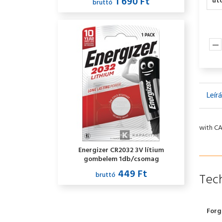
1 690 Ft
utc
bruttó
Leír
with C
Energizer CR2032 3V lítium
gombelem 1db/csomag
449 Ft
bruttó
Tech
Forg