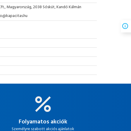
Kft., Magyarország, 2038 Sóskút, Kandó Kálmán
nfo@kapacitas.hu
Folyamatos akciók
Személyre szabott akciós ajánlatok