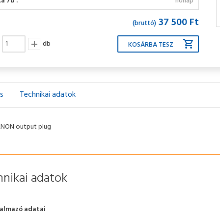
a 7b :
hónap
37 500 Ft
(bruttó)
db
ás
Technikai adatok
ANON output plug
nikai adatok
almazó adatai