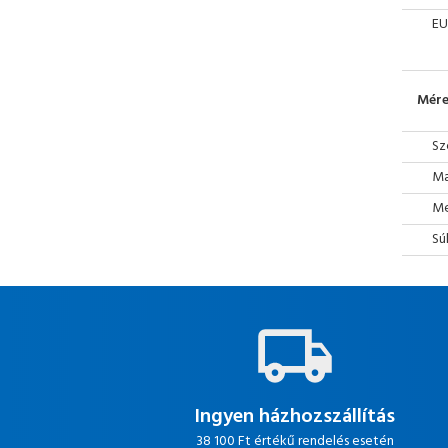
EU
Mére
Sz
Ma
Mé
Sú
Ingyen házhozszállítás
38 100 Ft értékű rendelés esetén