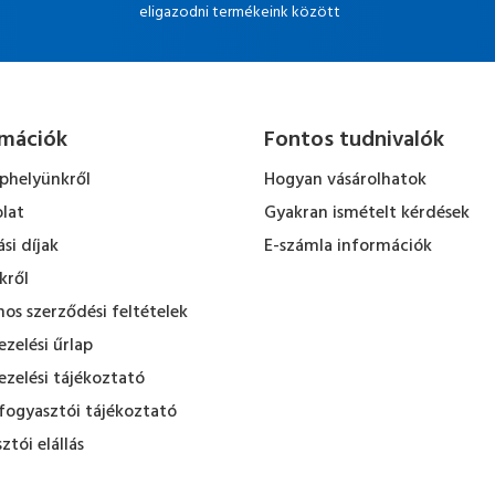
eligazodni termékeink között
rmációk
Fontos tudnivalók
ephelyünkről
Hogyan vásárolhatok
lat
Gyakran ismételt kérdések
ási díjak
E-számla információk
kről
nos szerződési feltételek
zelési űrlap
zelési tájékoztató
fogyasztói tájékoztató
ztói elállás