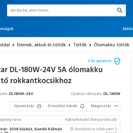
onságok
Márk
oldal
arrow_right
Elemek, akkuk és töltők
arrow_right
Töltők
arrow_right
Ólomakku töltők
2 év garancia
tar DL-180W-24V 5A ólomakku
ltő rokkantkocsikhoz
szám:
DL180W-24V
Gyártói cikkszám:
DL-180W
Nyomtatás
Értesítést kérek
Megosztás
ephely neve
Raktárkészlet/beszerzési idő
ktár: 2038 Sóskút, Kandó Kálmán
Rendelésre több mint 3