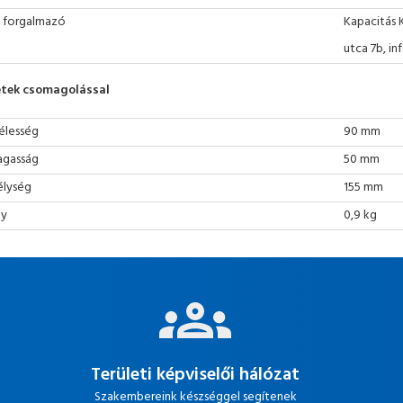
 forgalmazó
Kapacitás 
utca 7b, i
tek csomagolással
élesség
90 mm
gasság
50 mm
lység
155 mm
ly
0,9 kg
Területi képviselői hálózat
Szakembereink készséggel segítenek