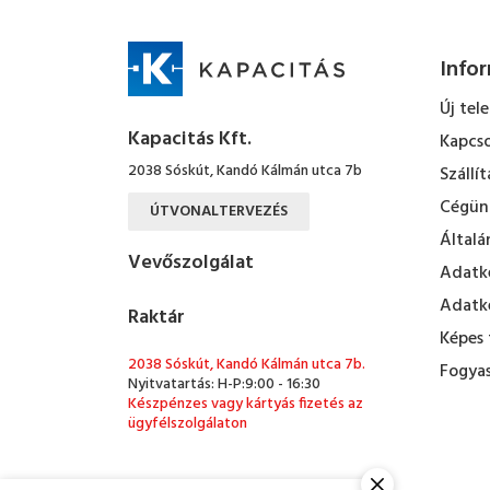
Info
Új tel
Kapacitás Kft.
Kapcso
2038 Sóskút, Kandó Kálmán utca 7b
Szállít
Cégün
ÚTVONALTERVEZÉS
Általá
Vevőszolgálat
Adatke
Adatke
Raktár
Képes 
2038 Sóskút, Kandó Kálmán utca 7b.
Fogyas
Nyitvatartás: H-P:9:00 - 16:30
Készpénzes vagy kártyás fizetés az
ügyfélszolgálaton