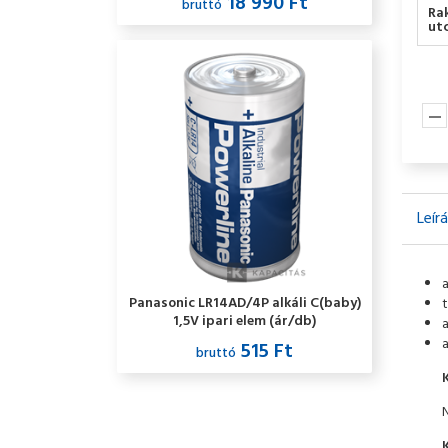
18 990 Ft
bruttó
Ra
utc
Leír
Panasonic LR14AD/4P alkáli C(baby)
t
1,5V ipari elem (ár/db)
515 Ft
bruttó