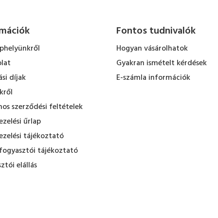
rmációk
Fontos tudnivalók
ephelyünkről
Hogyan vásárolhatok
lat
Gyakran ismételt kérdések
ási díjak
E-számla információk
kről
nos szerződési feltételek
zelési űrlap
zelési tájékoztató
fogyasztói tájékoztató
ztói elállás