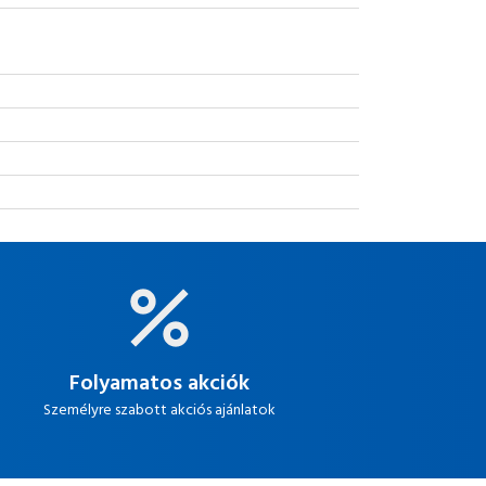
Folyamatos akciók
Személyre szabott akciós ajánlatok