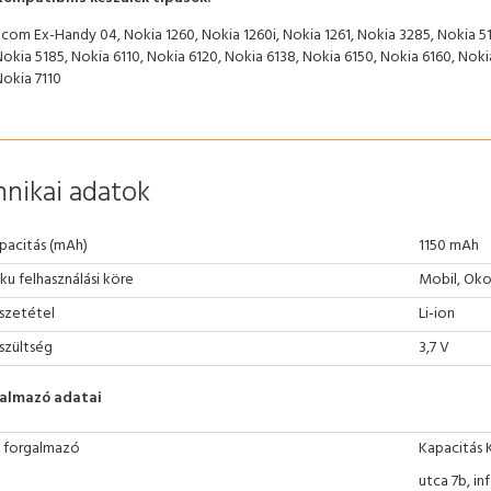
com Ex-Handy 04, Nokia 1260, Nokia 1260i, Nokia 1261, Nokia 3285, Nokia 51
okia 5185, Nokia 6110, Nokia 6120, Nokia 6138, Nokia 6150, Nokia 6160, Noki
Nokia 7110
nikai adatok
pacitás (mAh)
1150 mAh
ku felhasználási köre
Mobil, Oko
szetétel
Li-ion
szültség
3,7 V
almazó adatai
 forgalmazó
Kapacitás 
utca 7b, i