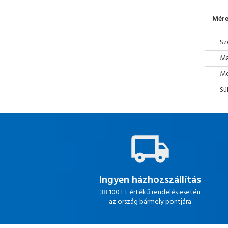
Mére
Sz
Ma
Mé
Sú
Ingyen házhozszállítás
38 100 Ft értékű rendelés esetén
az ország bármely pontjára