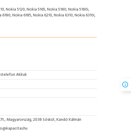
10, Nokia 5120, Nokia 5165, Nokia 5180, Nokia 5180i,
a 6180, Nokia 6185, Nokia 6210, Nokia 6310, Nokia 6310i,
stelefon Akkuk
Kft., Magyarország, 2038 Sóskút, Kandó Kálmán
nfo@kapacitas.hu