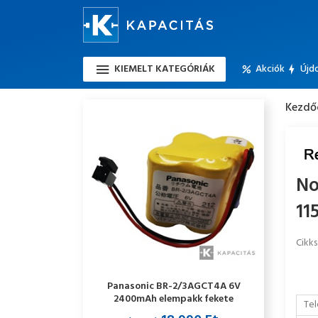
KIEMELT KATEGÓRIÁK
Akciók
Újd
Kezdő
No
11
Cikk
Panasonic BR-2/3AGCT4A 6V
2400mAh elempakk fekete
Tel
csatlakozós