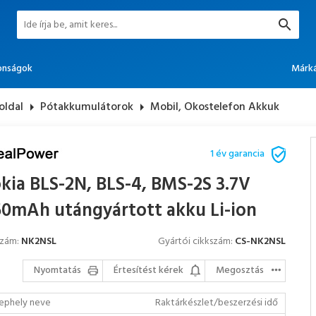
onságok
Márk
oldal
arrow_right
Pótakkumulátorok
arrow_right
Mobil, Okostelefon Akkuk
1 év garancia
kia BLS-2N, BLS-4, BMS-2S 3.7V
50mAh utángyártott akku Li-ion
szám:
NK2NSL
Gyártói cikkszám:
CS-NK2NSL
Nyomtatás
Értesítést kérek
Megosztás
ephely neve
Raktárkészlet/beszerzési idő