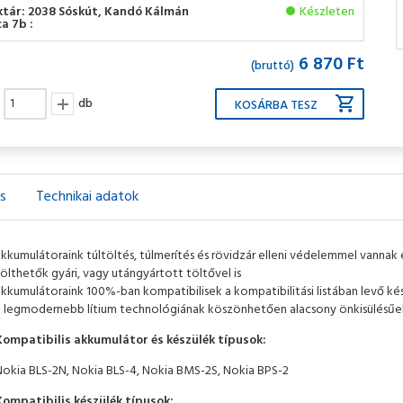
ktár: 2038 Sóskút, Kandó Kálmán
Készleten
a 7b :
6 870 Ft
(bruttó)
db
ás
Technikai adatok
akkumulátoraink túltöltés, túlmerítés és rövidzár elleni védelemmel vannak
ölthetők gyári, vagy utángyártott töltővel is
akkumulátoraink 100%-ban kompatibilisek a kompatibilitási listában levő kés
a legmodernebb lítium technológiának köszönhetően alacsony önkisülésűe
Kompatibilis akkumulátor és készülék típusok:
Nokia BLS-2N, Nokia BLS-4, Nokia BMS-2S, Nokia BPS-2
Kompatibilis készülék típusok: