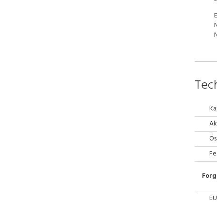
E
N
Tech
Ka
Ak
Ös
Fe
Forg
EU