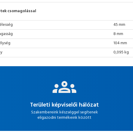
tek csomagolással
élesség
45 mm
gasság
8 mm
lység
104 mm
ly
0,095 kg
Területi képviselői hálózat
Szakembereink készséggel segítenek
eligazodni termékeink között