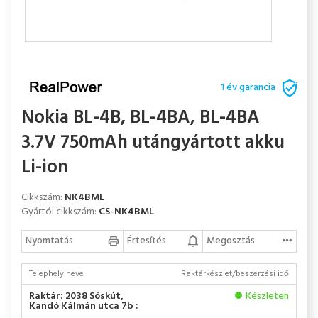
1 év garancia
Nokia BL-4B, BL-4BA, BL-4BA
3.7V 750mAh utángyártott akku
Li-ion
Cikkszám:
NK4BML
Gyártói cikkszám:
CS-NK4BML
Nyomtatás
Értesítés
Megosztás
Telephely neve
Raktárkészlet/beszerzési idő
Raktár: 2038 Sóskút,
Készleten
Kandó Kálmán utca 7b :