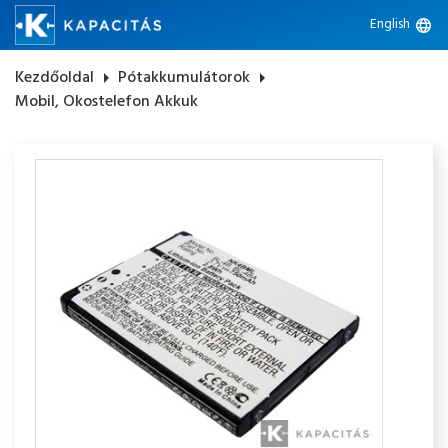
English
language
Kezdőoldal
arrow_right
Pótakkumulátorok
arrow_right
Mobil, Okostelefon Akkuk