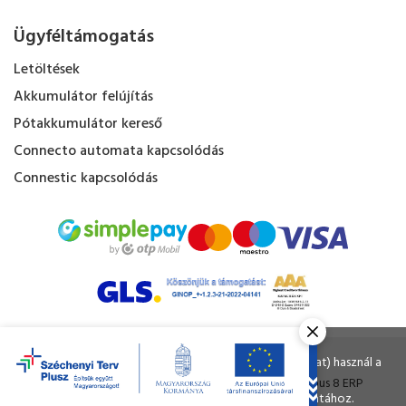
Ügyféltámogatás
Letöltések
Akkumulátor felújítás
Pótakkumulátor kereső
Connecto automata kapcsolódás
Connestic kapcsolódás
Kapacitás Kft. © Minden jog fenntartva.
Ahogy a legtöbb weboldal, a miénk is sütiket (cookie-kat) használ a
nagyobb felhasználói élmény érdekében.
Tervezte és készítette:
Vision-Software
, az
Octopus 8 ERP
A böngészés folytatásával Ön hozzájárul a sütik használatához.
forgalmazója.