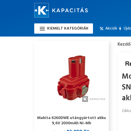
KIEMELT KATEGÓRIÁK
Akciók
Újd
Kezdő
Mo
SN
ak
Cikk
Makita 6260DWE utángyártott akku
9,6V 2000mAh Ni-Mh