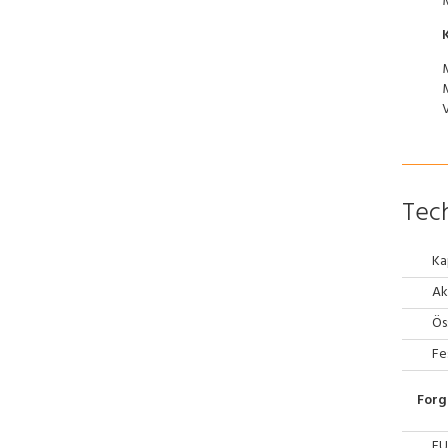
Tech
Ka
Ak
Ös
Fe
Forg
EU