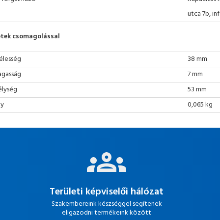
utca 7b, i
tek csomagolással
élesség
38 mm
gasság
7 mm
lység
53 mm
ly
0,065 kg
Területi képviselői hálózat
Szakembereink készséggel segítenek
eligazodni termékeink között