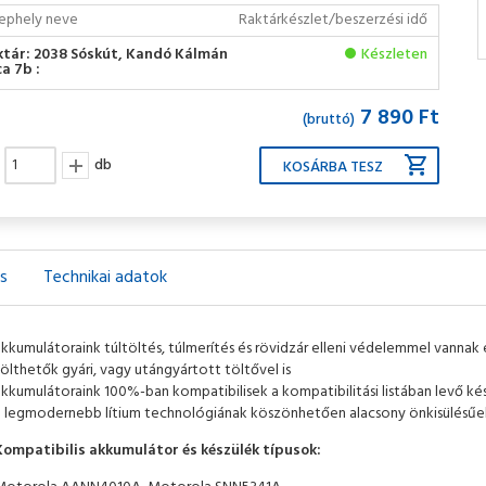
ephely neve
Raktárkészlet/beszerzési idő
ktár: 2038 Sóskút, Kandó Kálmán
Készleten
a 7b :
7 890 Ft
(bruttó)
db
ás
Technikai adatok
akkumulátoraink túltöltés, túlmerítés és rövidzár elleni védelemmel vannak
ölthetők gyári, vagy utángyártott töltővel is
akkumulátoraink 100%-ban kompatibilisek a kompatibilitási listában levő kés
a legmodernebb lítium technológiának köszönhetően alacsony önkisülésűe
Kompatibilis akkumulátor és készülék típusok: