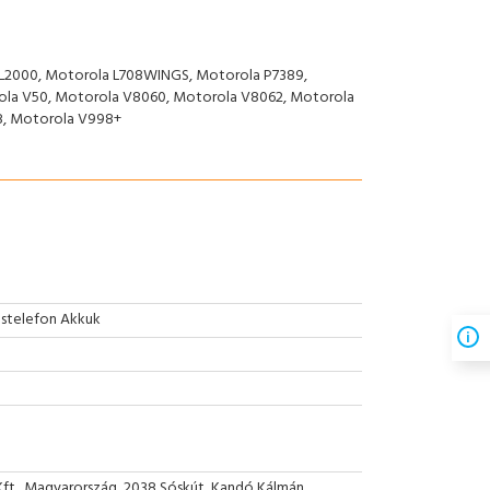
 L2000, Motorola L708WINGS, Motorola P7389,
ola V50, Motorola V8060, Motorola V8062, Motorola
8, Motorola V998+
stelefon Akkuk
Kft., Magyarország, 2038 Sóskút, Kandó Kálmán