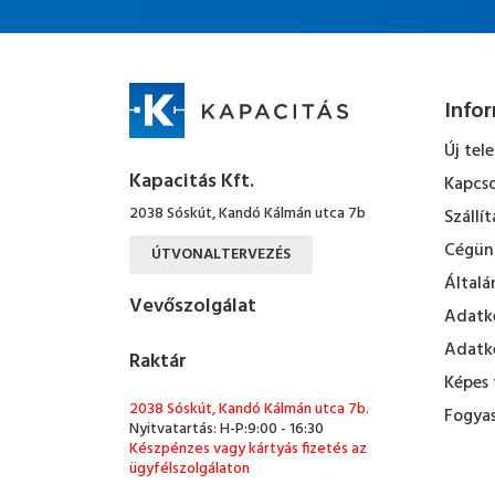
Info
Új tel
Kapacitás Kft.
Kapcso
2038 Sóskút, Kandó Kálmán utca 7b
Szállít
Cégün
ÚTVONALTERVEZÉS
Általá
Vevőszolgálat
Adatke
Adatke
Raktár
Képes 
2038 Sóskút, Kandó Kálmán utca 7b.
Fogyas
Nyitvatartás: H-P:9:00 - 16:30
Készpénzes vagy kártyás fizetés az
ügyfélszolgálaton