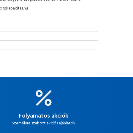
nfo@kapacitas.hu
Folyamatos akciók
Személyre szabott akciós ajánlatok