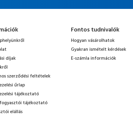
rmációk
Fontos tudnivalók
ephelyünkről
Hogyan vásárolhatok
lat
Gyakran ismételt kérdések
ási díjak
E-számla információk
kről
nos szerződési feltételek
zelési űrlap
zelési tájékoztató
fogyasztói tájékoztató
ztói elállás