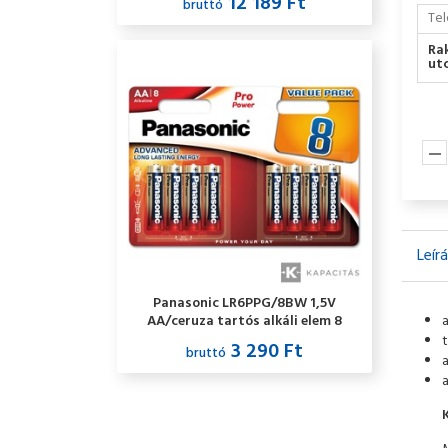
12 189 Ft
bruttó
Tel
Ra
utc
Leír
Panasonic LR6PPG/8BW 1,5V
AA/ceruza tartós alkáli elem 8
db/csomag
t
3 290 Ft
bruttó