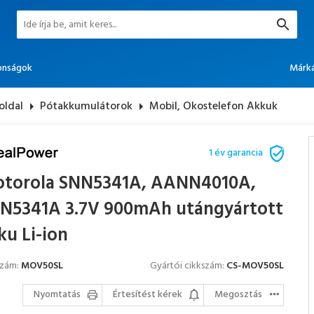
onságok
Márk
oldal
arrow_right
Pótakkumulátorok
arrow_right
Mobil, Okostelefon Akkuk
1 év garancia
torola SNN5341A, AANN4010A,
N5341A 3.7V 900mAh utángyártott
ku Li-ion
szám:
MOV50SL
Gyártói cikkszám:
CS-MOV50SL
Nyomtatás
Értesítést kérek
Megosztás