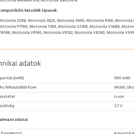
Motorola AANN4010A, Motorola SNN5341A
Kompatibilis készülék típusok:
Motorola 2088, Motorola 3620, Motorola 3690, Motorola 8160, Motorola
Motorola P7789, Motorola T189, Motorola V2188, Motorola V3688, Motor
V8068, Motorola V8160, Motorola V8162, Motorola V8260, Motorola V99
nikai adatok
pacitás (mAh)
900 mAh
ku felhasználási köre
Mobil, Oko
szetétel
Li-ion
szültség
3,7 V
almazó adatai
 forgalmazó
Kapacitás 