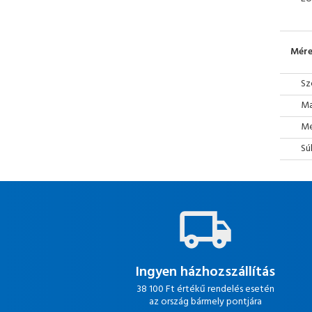
Mére
Sz
Ma
Mé
Sú
Ingyen házhozszállítás
38 100 Ft értékű rendelés esetén
az ország bármely pontjára