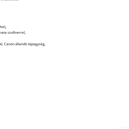
lve),
ta szoftverrel,
, Canon állandó tápegység,