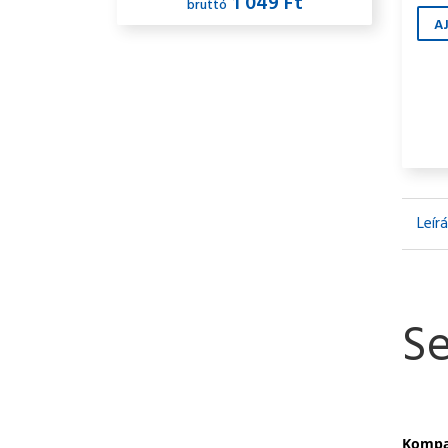
1 049 Ft
bruttó
A
Leír
Se
Kompak