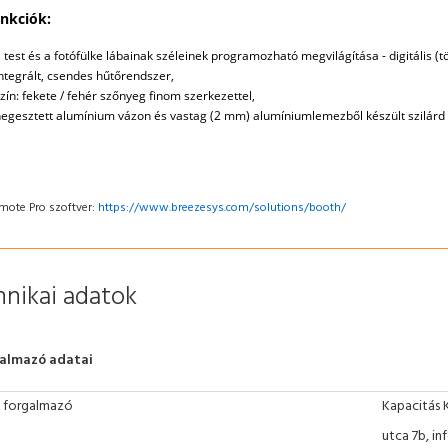
nkciók:
 test és a fotófülke lábainak széleinek programozható megvilágítása - digitális (tö
ntegrált, csendes hűtőrendszer,
zín: fekete / fehér szőnyeg finom szerkezettel,
egesztett alumínium vázon és vastag (2 mm) alumíniumlemezből készült szilárd 
mote Pro szoftver:
https://www.breezesys.com/solutions/booth/
nikai adatok
almazó adatai
 forgalmazó
Kapacitás 
utca 7b, i