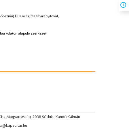
bbszínű) LED világítás távirányítóval,
burkolaton alapuló szerkezet.
Kft., Magyarország, 2038 Sóskút, Kandó Kálmán
nfo@kapacitas.hu