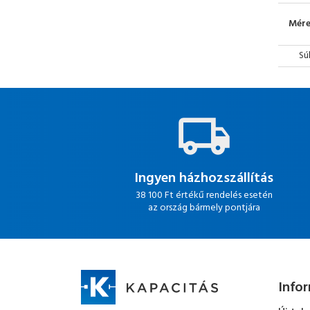
Mére
Sú
Ingyen házhozszállítás
38 100 Ft értékű rendelés esetén
az ország bármely pontjára
Info