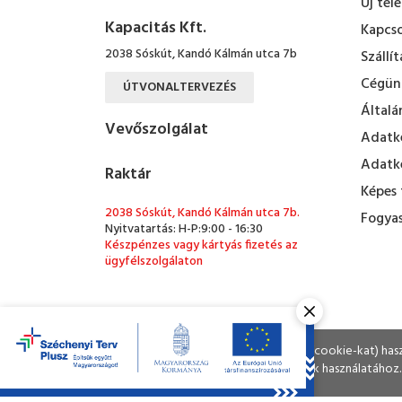
Új tel
Kapacitás Kft.
Kapcso
2038 Sóskút, Kandó Kálmán utca 7b
Szállít
Cégün
ÚTVONALTERVEZÉS
Általá
Vevőszolgálat
Adatke
Adatke
Raktár
Képes 
2038 Sóskút, Kandó Kálmán utca 7b.
Fogyas
Nyitvatartás: H-P:9:00 - 16:30
Készpénzes vagy kártyás fizetés az
ügyfélszolgálaton
ÚTVONALTERVEZÉS
Ahogy a legtöbb weboldal, a miénk is sütiket (cookie-kat) ha
A böngészés folytatásával Ön hozzájárul a sütik használatához.