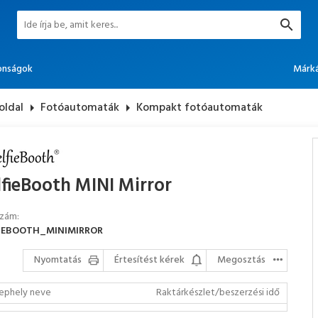
onságok
Márk
oldal
arrow_right
Fotóautomaták
arrow_right
Kompakt fotóautomaták
lfieBooth MINI Mirror
szám:
FIEBOOTH_MINIMIRROR
Nyomtatás
Értesítést kérek
Megosztás
ephely neve
Raktárkészlet/beszerzési idő