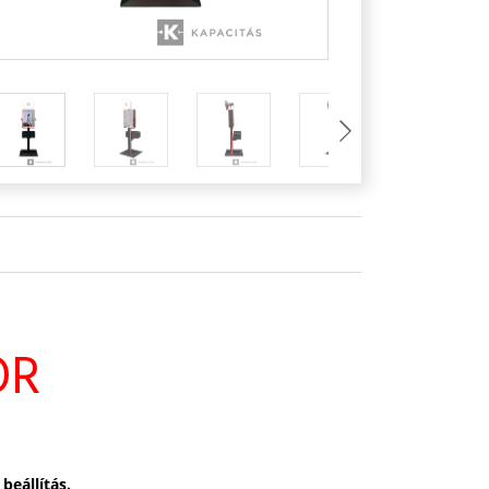
OR
eállítás.