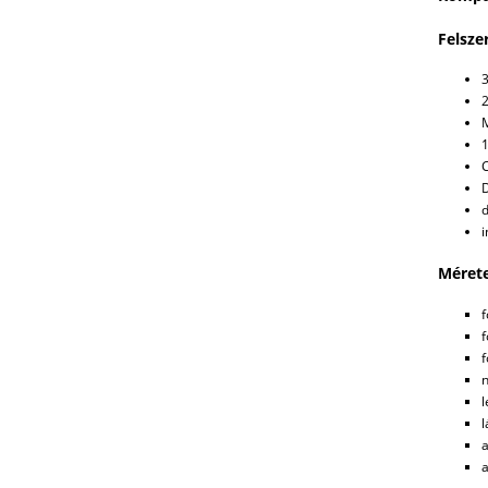
Felsze
3
2
M
1
d
i
Mérete
f
f
f
n
l
l
a