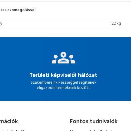
tek csomagolással
ly
22 kg
Területi képviselői hálózat
Szakembereink készséggel segítenek
eligazodni termékeink között
rmációk
Fontos tudnivalók