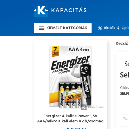
KIEMELT KATEGÓRIÁK
Akciók
Újd
Kezdő
Se
Cikk
SEL
Energizer Alkaline Power 1,5V
Tel
AAA/mikro alkáli elem 4 db/csomag