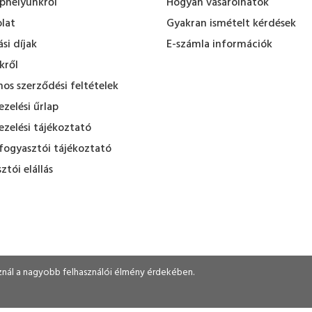
ephelyünkről
Hogyan vásárolhatok
lat
Gyakran ismételt kérdések
ási díjak
E-számla információk
kről
nos szerződési feltételek
zelési űrlap
zelési tájékoztató
fogyasztói tájékoztató
ztói elállás
sznál a nagyobb felhasználói élmény érdekében.