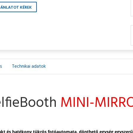
JÁNLATOT KÉREK
ás
Technikai adatok
lfieBooth
MINI-MIRR
t és hatékony tükrös fotóautomata, dönthető egység egyszerű b