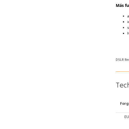
Más fu
a
i
s
h
DSLR Re
Tech
Forg
EU