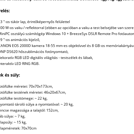
relés:
3 "-os tükör lap, érintőképernyős felülettel
00 W-os vaku / reflektorral (ebben az opcióban a vaku a test belsejébe van szere
iniPC osztályú számítógép Windows 10 + BreezeSys DSLR Remote Pro fotóautoma
9 "-os animációs kijelző,
CANON EOS 2000D kamera 18-55 mm-es objektívvel és 8 GB-os memóriakártyával
DNP DS620 hőszublimációs fotónyomtató,
ekoratív RGB LED digitális világítás - testszélek és lábak,
nteraktív LED RING RGB.
k és súly:
otófülke méretei: 70x70x173cm,
otófülke testének méretei: 46x20x67cm,
otófülke testtömege: ~ 22 kg,
yomtató tároló súlya a nyomtatóval: ~ 20 kg,
encse magassága a talajtól: 152cm,
áb súlya: ~ 7 kg,
lapsúly: ~ 15 kg,
alapméretek: 70x70cm