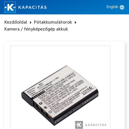
English
language
Kezdőoldal
arrow_right
Pótakkumulátorok
arrow_right
Kamera / fényképezőgép akkuk