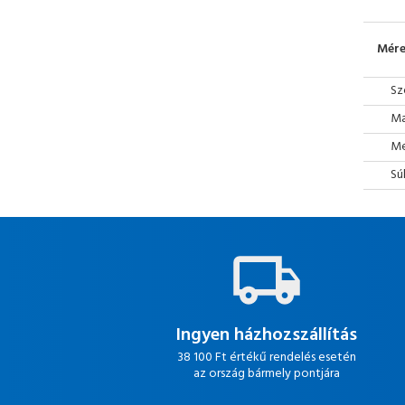
Mére
Sz
Ma
Mé
Sú
Ingyen házhozszállítás
38 100 Ft értékű rendelés esetén
az ország bármely pontjára