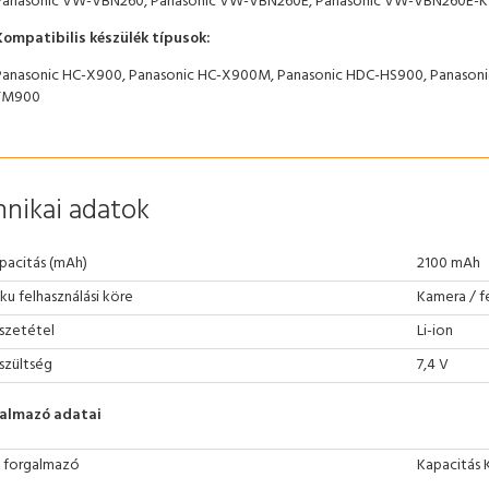
Panasonic VW-VBN260, Panasonic VW-VBN260E, Panasonic VW-VBN260E-K
Kompatibilis készülék típusok:
Panasonic HC-X900, Panasonic HC-X900M, Panasonic HDC-HS900, Panasoni
TM900
nikai adatok
pacitás (mAh)
2100 mAh
ku felhasználási köre
Kamera / 
szetétel
Li-ion
szültség
7,4 V
almazó adatai
 forgalmazó
Kapacitás 