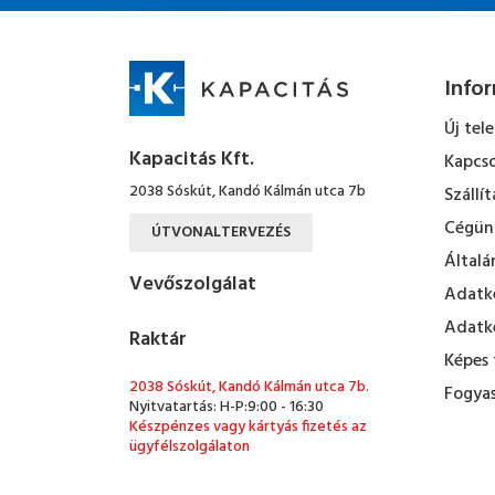
Info
Új tel
Kapacitás Kft.
Kapcso
2038 Sóskút, Kandó Kálmán utca 7b
Szállít
Cégün
ÚTVONALTERVEZÉS
Általá
Vevőszolgálat
Adatke
Adatke
Raktár
Képes 
2038 Sóskút, Kandó Kálmán utca 7b.
Fogyas
Nyitvatartás: H-P:9:00 - 16:30
Készpénzes vagy kártyás fizetés az
ügyfélszolgálaton