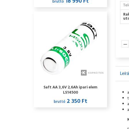
18 990 Ft
bruttó
Tel
Ra
utc
Leír
Saft AA 3,6V 2,6Ah ipari elem
LS14500
t
2 350 Ft
bruttó