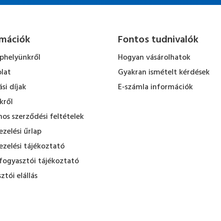
rmációk
Fontos tudnivalók
ephelyünkről
Hogyan vásárolhatok
lat
Gyakran ismételt kérdések
ási díjak
E-számla információk
kről
nos szerződési feltételek
zelési űrlap
zelési tájékoztató
fogyasztói tájékoztató
ztói elállás