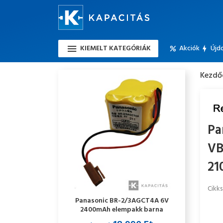
KIEMELT KATEGÓRIÁK
Akciók
Újd
Kezdő
Pa
VB
21
Cikk
Panasonic BR-2/3AGCT4A 6V
2400mAh elempakk barna
csatlakozós