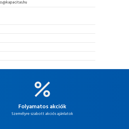
nfo@kapacitas.hu
Folyamatos akciók
Személyre szabott akciós ajánlatok