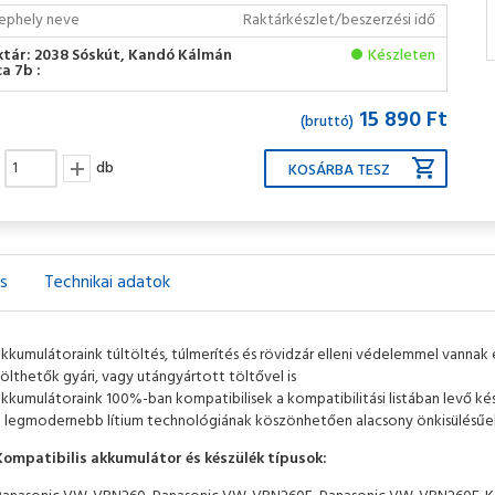
ephely neve
Raktárkészlet/beszerzési idő
ktár: 2038 Sóskút, Kandó Kálmán
Készleten
a 7b :
15 890 Ft
(bruttó)
db
ás
Technikai adatok
akkumulátoraink túltöltés, túlmerítés és rövidzár elleni védelemmel vannak
ölthetők gyári, vagy utángyártott töltővel is
akkumulátoraink 100%-ban kompatibilisek a kompatibilitási listában levő kés
a legmodernebb lítium technológiának köszönhetően alacsony önkisülésűe
Kompatibilis akkumulátor és készülék típusok: