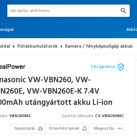
onságok
Márk
oldal
arrow_right
Pótakkumulátorok
arrow_right
Kamera / fényképezőgép akkuk
3 év garancia
nasonic VW-VBN260, VW-
N260E, VW-VBN260E-K 7.4V
00mAh utángyártott akku Li-ion
szám:
VBN260MC
Gyártói cikkszám:
CS-VBN260MC
Nyomtatás
Értesítést kérek
Megosztás