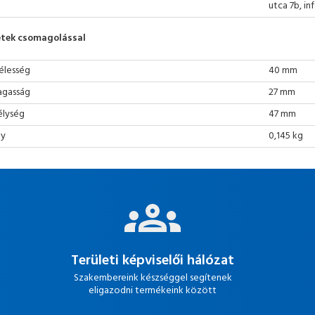
utca 7b, i
tek csomagolással
élesség
40 mm
gasság
27 mm
lység
47 mm
ly
0,145 kg
Területi képviselői hálózat
Szakembereink készséggel segítenek
eligazodni termékeink között