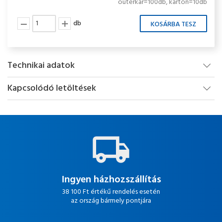
outerkar=100db, karton=10db
db
Technikai adatok
Kapcsolódó letöltések
Ingyen házhozszállítás
38 100 Ft értékű rendelés esetén
az ország bármely pontjára