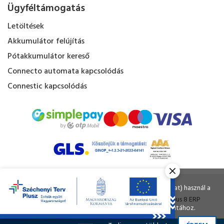
Ügyféltámogatás
Letöltések
Akkumulátor felújítás
Pótakkumulátor kereső
Connecto automata kapcsolódás
Connestic kapcsolódás
Kapacitás Kft. © Minden jog fenntartva.
Ahogy a legtöbb weboldal, a miénk is sütiket (cookie-kat) használ a
nagyobb felhasználói élmény érdekében.
Tervezte és készítette:
Vision-Software
, az
Octopus 8 ERP
A böngészés folytatásával Ön hozzájárul a sütik használatához.
forgalmazója.