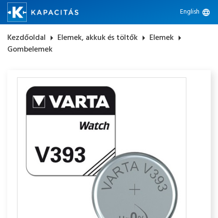
English
language
Kezdőoldal
arrow_right
Elemek, akkuk és töltők
arrow_right
Elemek
arrow_right
Gombelemek