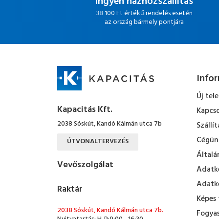
Ingyen házhozszállítás
38 100 Ft értékű rendelés esetén
az ország bármely pontjára
Info
Új tel
Kapacitás Kft.
Kapcso
2038 Sóskút, Kandó Kálmán utca 7b
Szállít
Cégün
ÚTVONALTERVEZÉS
Általá
Vevőszolgálat
Adatke
Adatke
Raktár
Képes 
2038 Sóskút, Kandó Kálmán utca 7b.
Fogyas