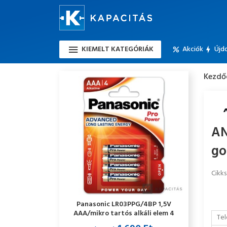
KIEMELT KATEGÓRIÁK
Akciók
Újd
Kezdő
AN
go
Cikk
Panasonic LR03PPG/4BP 1,5V
AAA/mikro tartós alkáli elem 4
Tel
db/csomag