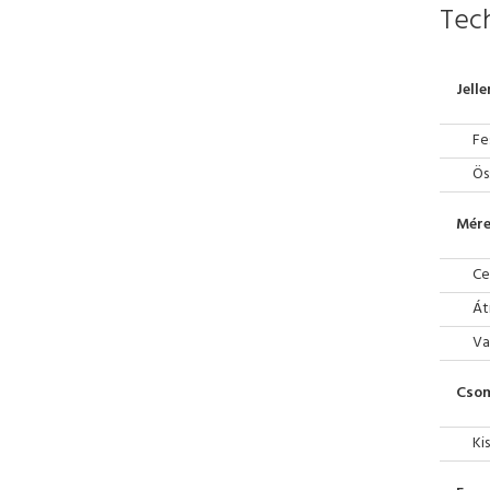
Tech
Jell
Fe
Ös
Mére
Ce
Át
Va
Cso
Ki