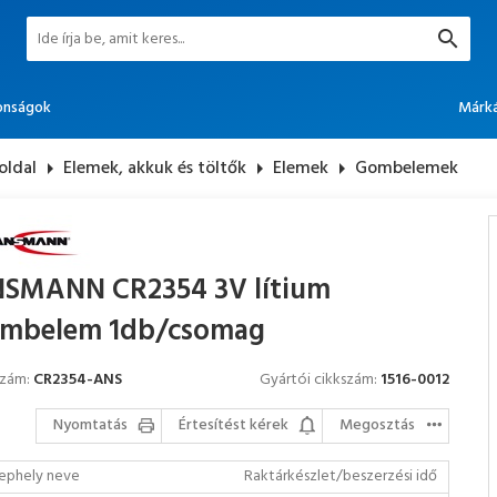
onságok
Márk
oldal
arrow_right
Elemek, akkuk és töltők
arrow_right
Elemek
arrow_right
Gombelemek
SMANN CR2354 3V lítium
mbelem 1db/csomag
szám:
CR2354-ANS
Gyártói cikkszám:
1516-0012
Nyomtatás
Értesítést kérek
Megosztás
ephely neve
Raktárkészlet/beszerzési idő