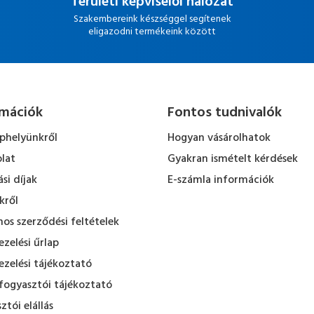
Területi képviselői hálózat
Szakembereink készséggel segítenek
eligazodni termékeink között
rmációk
Fontos tudnivalók
ephelyünkről
Hogyan vásárolhatok
lat
Gyakran ismételt kérdések
ási díjak
E-számla információk
kről
nos szerződési feltételek
zelési űrlap
zelési tájékoztató
fogyasztói tájékoztató
ztói elállás