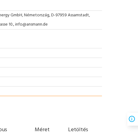
nergy GmbH, Németország, D-97959 Assamstadt,
rasse 10., info@ansmann.de
ípus
Méret
Letöltés