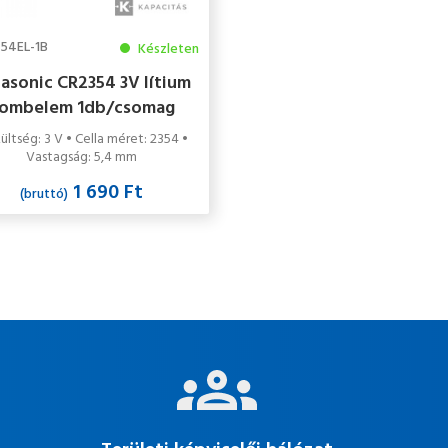
54EL-1B
Készleten
asonic CR2354 3V lítium
ombelem 1db/csomag
ültség: 3 V • Cella méret: 2354 •
Vastagság: 5,4 mm
1 690 Ft
(bruttó)