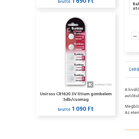
1 690 Ft
bruttó
Ra
utc
Leír
A kivál
Uniross CR1620 3V lítium gombelem
autókul
5db/csomag
Megbízh
1 090 Ft
bruttó
Az elem