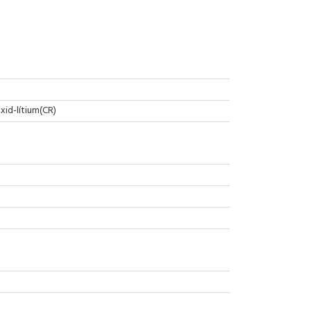
id-lítium(CR)