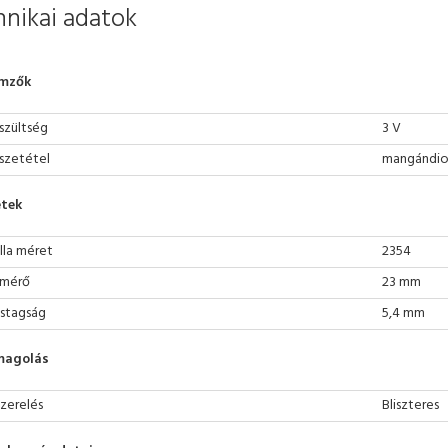
nikai adatok
emzők
szültség
3 V
szetétel
mangándiox
tek
lla méret
2354
mérő
23 mm
stagság
5,4 mm
magolás
szerelés
Bliszteres