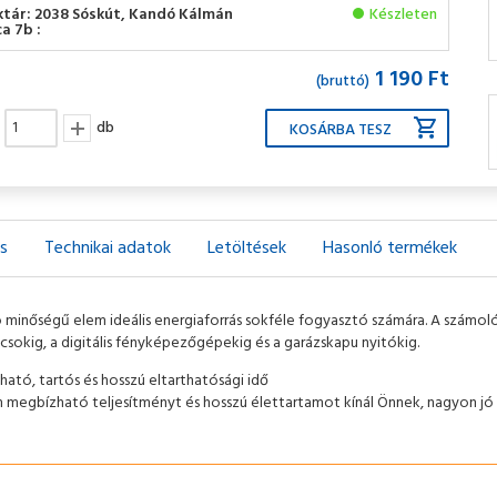
ktár: 2038 Sóskút, Kandó Kálmán
Készleten
a 7b :
1 190 Ft
(bruttó)
db
ás
Technikai adatok
Letöltések
Hasonló termékek
ó minőségű elem ideális energiaforrás sokféle fogyasztó számára. A számo
csokig, a digitális fényképezőgépekig és a garázskapu nyitókig.
ató, tartós és hosszú eltarthatósági idő
 megbízható teljesítményt és hosszú élettartamot kínál Önnek, nagyon jó á