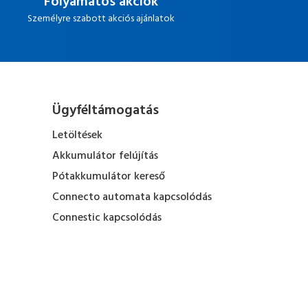
Folyamatos akciók
Személyre szabott akciós ajánlatok
Ügyféltámogatás
Letöltések
Akkumulátor felújítás
Pótakkumulátor kereső
Connecto automata kapcsolódás
Connestic kapcsolódás