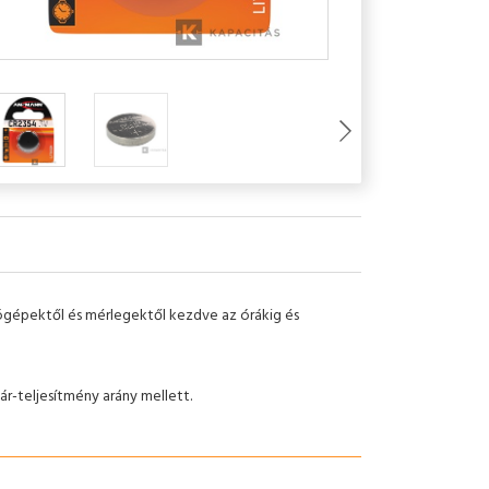
lógépektől és mérlegektől kezdve az órákig és
r-teljesítmény arány mellett.