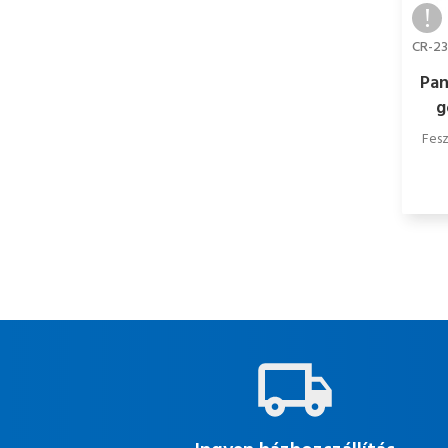
CR-23
Pan
g
Fesz