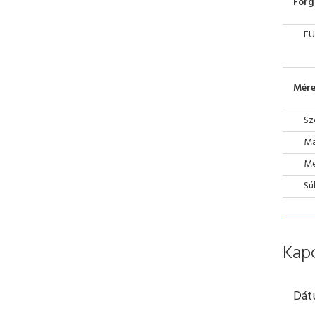
Forg
EU
Mére
Sz
Ma
Mé
Sú
Kap
Dát