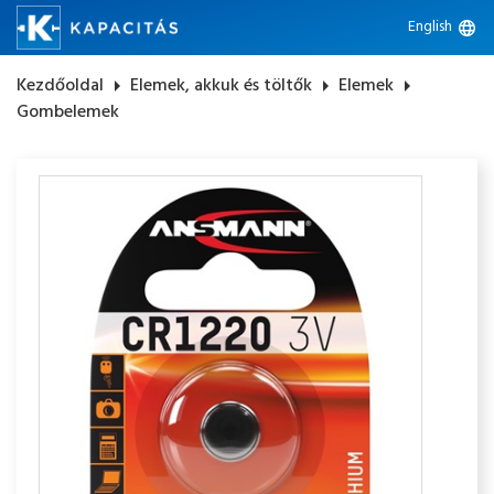
English
language
Kezdőoldal
arrow_right
Elemek, akkuk és töltők
arrow_right
Elemek
arrow_right
Gombelemek