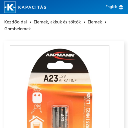
English
language
Kezdőoldal
arrow_right
Elemek, akkuk és töltők
arrow_right
Elemek
arrow_right
Gombelemek