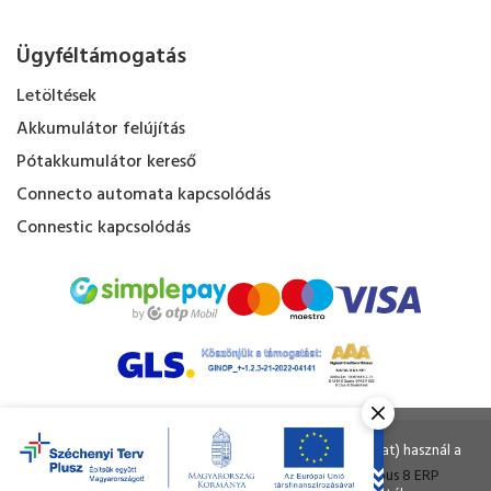
Ügyféltámogatás
Letöltések
Akkumulátor felújítás
Pótakkumulátor kereső
Connecto automata kapcsolódás
Connestic kapcsolódás
Kapacitás Kft. © Minden jog fenntartva.
Ahogy a legtöbb weboldal, a miénk is sütiket (cookie-kat) használ a
nagyobb felhasználói élmény érdekében.
Tervezte és készítette:
Vision-Software
, az
Octopus 8 ERP