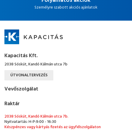
Folyamatos akciók
Személyre szabott akciós ajánlatok
Kapacitás Kft.
2038 Sóskút, Kandó Kálmán utca 7b
ÚTVONALTERVEZÉS
Vevőszolgálat
Raktár
2038 Sóskút, Kandó Kálmán utca 7b.
Nyitvatartás: H-P:9:00 - 16:30
Készpénzes vagy kártyás fizetés az ügyfélszolgálaton