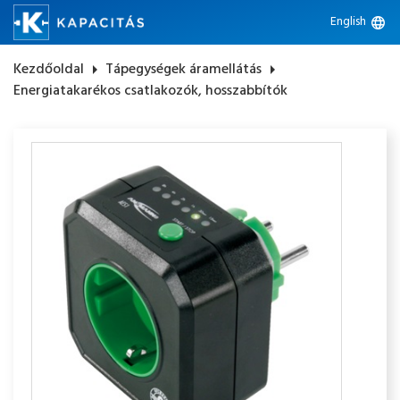
English
language
Kezdőoldal
arrow_right
Tápegységek áramellátás
arrow_right
Energiatakarékos csatlakozók, hosszabbítók