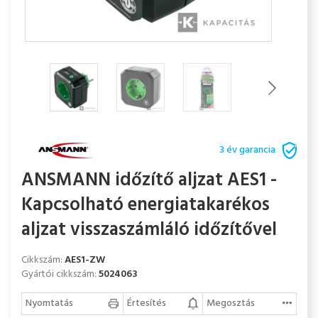
3 év garancia
ANSMANN időzítő aljzat AES1 -
Kapcsolható energiatakarékos
aljzat visszaszámláló időzítővel
Cikkszám:
AES1-ZW
Gyártói cikkszám:
5024063
Nyomtatás
Értesítés
Megosztás