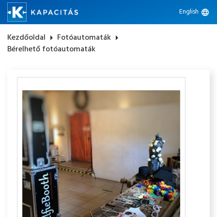
English
language
Kezdőoldal
arrow_right
Fotóautomaták
arrow_right
Bérelhető fotóautomaták