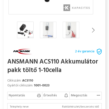
2 év garancia
ANSMANN ACS110 Akkumulátor
pakk töltő 1-10cella
Cikkszám:
ACS110
Gyártói cikkszám:
1001-0023
Nyomtatás
Értesítés
Megosztás
Telephely neve
Raktárkészlet/beszerzési idő