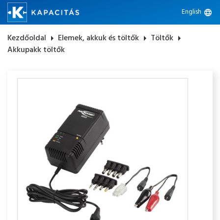
English
language
Kezdőoldal
arrow_right
Elemek, akkuk és töltők
arrow_right
Töltők
arrow_right
Akkupakk töltők